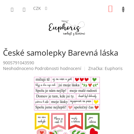
Přejít
NÁKUP
na
CZK
obsah
KOŠÍK
České samolepky Barevná láska
9005791043590
Průměrné
Neohodnoceno
Podrobnosti hodnocení
Značka:
Euphoris
hodnocení
produktu
je
0,0
z
5
hvězdiček.