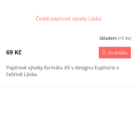
České papírové výseky Láska
Skladem
(>5 ks)
69 Kč
Do košíku
Papírové výseky formátu A5 v designu Euphoris v
češtině Láska.