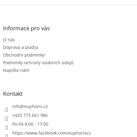
Z
á
p
a
Informace pro vás
t
O nás
í
Doprava a platba
Obchodní podmínky
Podmínky ochrany osobních údajů
Napište nám
Kontakt
info
@
euphoris.cz
+420 773 661 986
Po-Pá 8:00 - 17:00
https://www.facebook.com/euphoriscz