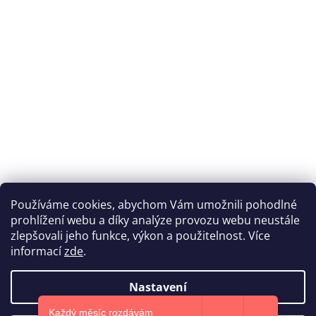
Používáme cookies, abychom Vám umožnili pohodlné
prohlížení webu a díky analýze provozu webu neustále
Katka Hromasová Foto
zlepšovali jeho funkce, výkon a použitelnost. Více
informací
zde
.
Nastavení
Vytvořil Shoptet
Každý měsíc rozdávám