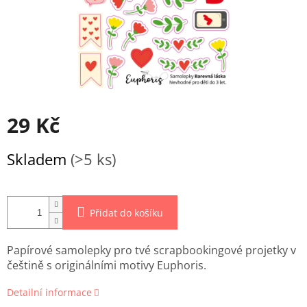
29 Kč
Měrná
Skladem
(>5 ks)
cena:
Přidat do košíku
Papírové samolepky pro tvé scrapbookingové projetky v
češtině s originálními motivy Euphoris.
Detailní informace