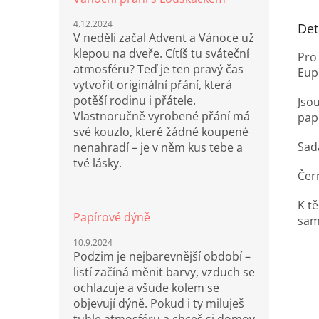
4.12.2024
Det
V neděli začal Advent a Vánoce už
klepou na dveře. Cítíš tu sváteční
Pro 
atmosféru? Teď je ten pravý čas
Euph
vytvořit originální přání, která
potěší rodinu i přátele.
Jso
Vlastnoručně vyrobené přání má
pap
své kouzlo, které žádné koupené
Sad
nenahradí – je v něm kus tebe a
tvé lásky.
Čer
K t
Papírové dýně
sam
10.9.2024
Podzim je nejbarevnější období –
listí začíná měnit barvy, vzduch se
ochlazuje a všude kolem se
objevují dýně. Pokud i ty miluješ