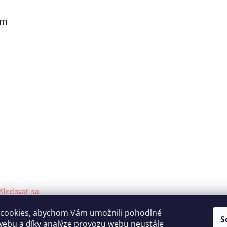
am
Sledovat na
Instagramu
cookies, abychom Vám umožnili pohodlné
S
webu a díky analýze provozu webu neustále