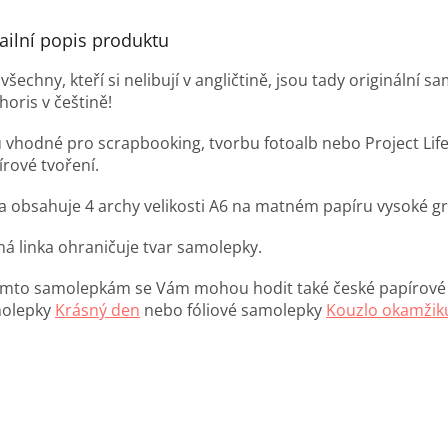
ailní popis produktu
všechny, kteří si nelibují v angličtině, jsou tady originální s
oris v češtině!
u vhodné pro scrapbooking, tvorbu fotoalb nebo Project Life 
írové tvoření.
a obsahuje 4 archy velikosti A6 na matném papíru vysoké g
ná linka ohraničuje tvar samolepky.
ěmto samolepkám se Vám mohou hodit také české papírové
olepky
Krásný den
nebo fóliové samolepky
Kouzlo okamžik