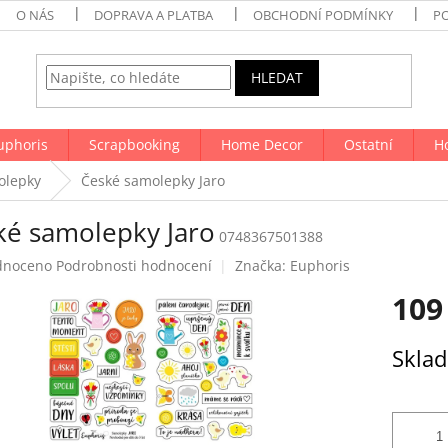
O NÁS
DOPRAVA A PLATBA
OBCHODNÍ PODMÍNKY
P
HLEDAT
uphoris
Scrapbooking
Home Decor
Ostatní
H
olepky
České samolepky Jaro
ké samolepky Jaro
0748367501388
né
dnoceno
Podrobnosti hodnocení
Značka:
Euphoris
ení
109
tu
Měrná
Skla
cena:
ek.