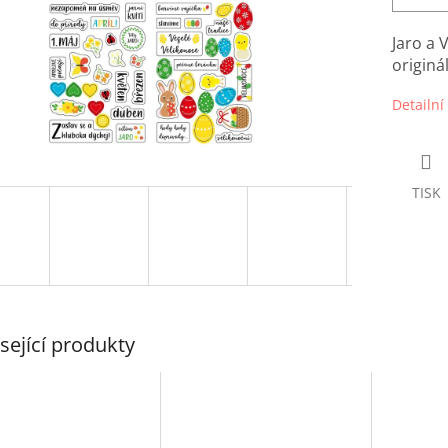
Jaro a 
originá
Detailní
TISK
sející produkty