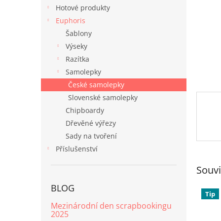
n
Hotové produkty
e
Euphoris
l
Šablony
Výseky
Razítka
Samolepky
České samolepky
Slovenské samolepky
Chipboardy
Dřevěné výřezy
Sady na tvoření
Příslušenství
Souvi
BLOG
Tip
Mezinárodní den scrapbookingu
2025