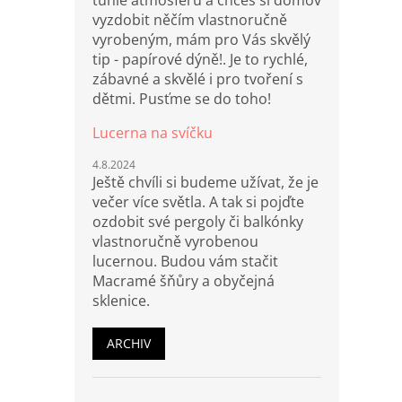
tuhle atmosféru a chceš si domov
vyzdobit něčím vlastnoručně
vyrobeným, mám pro Vás skvělý
tip - papírové dýně!. Je to rychlé,
zábavné a skvělé i pro tvoření s
dětmi. Pusťme se do toho!
Lucerna na svíčku
4.8.2024
Ještě chvíli si budeme užívat, že je
večer více světla. A tak si pojďte
ozdobit své pergoly či balkónky
vlastnoručně vyrobenou
lucernou. Budou vám stačit
Macramé šňůry a obyčejná
sklenice.
ARCHIV