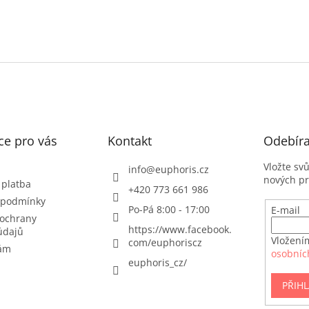
ce pro vás
Kontakt
Odebíra
Vložte sv
info
@
euphoris.cz
nových p
 platba
+420 773 661 986
 podmínky
Po-Pá 8:00 - 17:00
E-mail
ochrany
https://www.facebook.
údajů
Vložení
com/euphoriscz
nám
osobníc
euphoris_cz/
PŘIHL