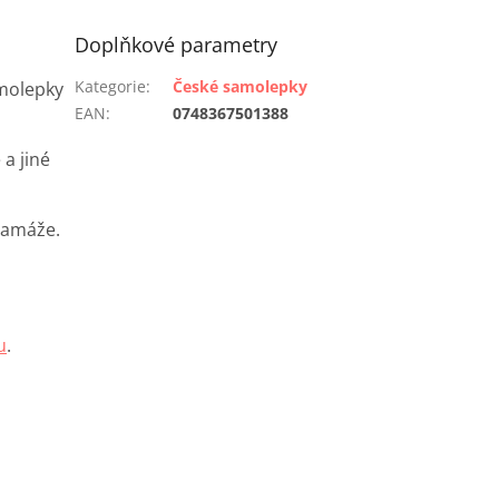
Doplňkové parametry
Kategorie
:
České samolepky
amolepky
EAN
:
0748367501388
a jiné
ramáže.
u
.