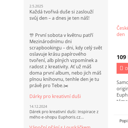
2.5.2025
Každá tvořivá duše si zaslouží
svůj den – a dnes je ten náš!
Česk
den
🎊 První sobota v květnu patří
Mezinárodnímu dni
Prům
scrapbookingu – dni, kdy celý svět
hodno
oslavuje krásu papírového
109
produ
tvoření, alb plných vzpomínek a
je
radost z kreativity. Ať už máš
5,0
D
doma první album, nebo jich máš
z
plnou knihovnu, tenhle den je tu
5
Samol
hvězd
právě pro Tebe.✂️
origi
Euph
Dárky pro kreativní duši
téma
14.12.2024
Dárek pro kreativní duši: Inspirace z
mého e-shopu Euphoris.cz...
Popi
Vánoční přání s Louskáčkem