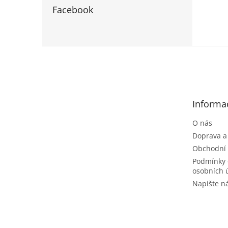
Facebook
Z
á
p
a
t
Informa
í
O nás
Doprava a
Obchodní
Podmínky 
osobních 
Napište 