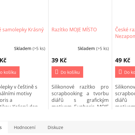
é samolepky Krásný
Razítko MOJE MÍSTO
České ra
Nezapom
Skladem
(>5 ks)
Skladem
(>5 ks)
ěrné
cení
 Kč
39 Kč
49 Kč
ktu
o košíku
Do košíku
Do ko
epky v češtině s
Silikonové razítko pro
Silikon
iček.
nálními motivy
scrapbooking a tvorbu
scrapbo
oris a
diářů s grafickým
diářů
tikou
Krásný den.
motivem Euphoris MOJE
motiv
MÍSTO.
Nezapom
češtině.
s
Hodnocení
Diskuze