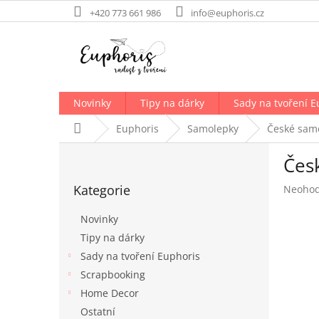
Přejít
+420 773 661 986
info@euphoris.cz
na
obsah
Novinky
Tipy na dárky
Sady na tvoření E
Domů
Euphoris
Samolepky
České sam
P
Čes
o
Přeskočit
s
Kategorie
Průměr
Neoho
kategorie
t
hodnoc
r
produk
Novinky
a
je
Tipy na dárky
n
0,0
Sady na tvoření Euphoris
z
n
5
í
Scrapbooking
hvězdič
p
Home Decor
a
Ostatní