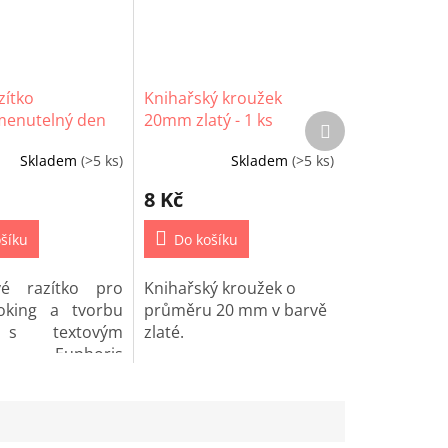
zítko
Knihařský kroužek
enutelný den
20mm zlatý - 1 ks
Další
produkt
Skladem
(>5 ks)
Skladem
(>5 ks)
8 Kč
šíku
Do košíku
ové razítko pro
Knihařský kroužek o
oking a tvorbu
průměru 20 mm v barvě
 s textovým
zlaté.
em Euphoris
enutelný den v