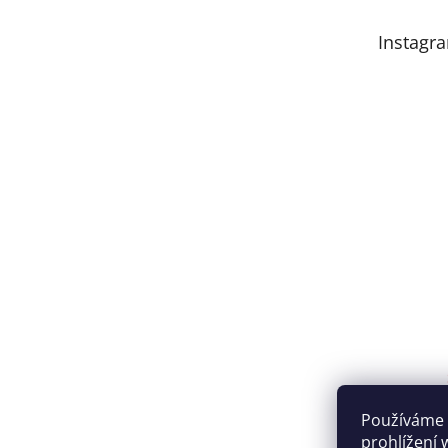
Instagr
Používáme 
prohlížení 