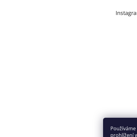
Instagr
Používáme 
prohlížení 