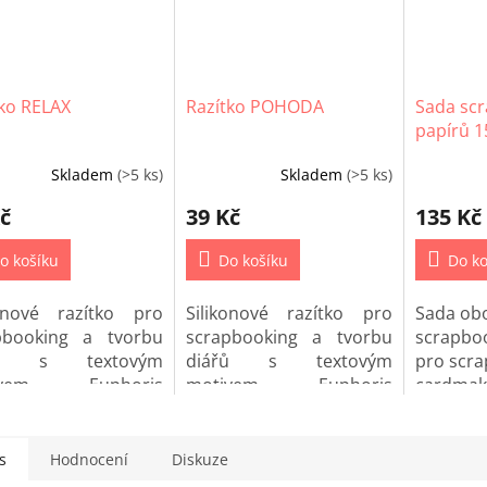
tko RELAX
Razítko POHODA
Sada sc
papírů 1
Happy m
Skladem
(>5 ks)
Skladem
(>5 ks)
č
39 Kč
135 Kč
o košíku
Do košíku
Do ko
konové razítko pro
Silikonové razítko pro
Sada ob
pbooking a tvorbu
scrapbooking a tvorbu
scrapbo
řů s textovým
diářů s textovým
pro scra
ivem Euphoris
motivem Euphoris
cardmaki
X.
POHODA.
nebo Proj
s
Hodnocení
Diskuze