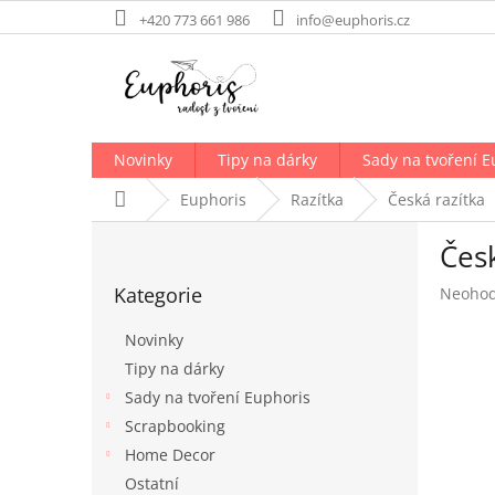
Přejít
+420 773 661 986
info@euphoris.cz
na
obsah
Novinky
Tipy na dárky
Sady na tvoření E
Domů
Euphoris
Razítka
Česká razítka
P
Česk
o
Přeskočit
s
Kategorie
Průměr
Neoho
kategorie
t
hodnoc
r
produk
Novinky
a
je
Tipy na dárky
n
0,0
Sady na tvoření Euphoris
z
n
5
í
Scrapbooking
hvězdič
p
Home Decor
a
Ostatní