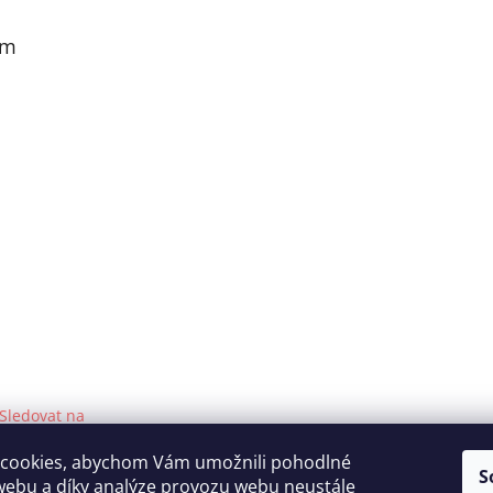
am
Sledovat na
Instagramu
cookies, abychom Vám umožnili pohodlné
S
webu a díky analýze provozu webu neustále