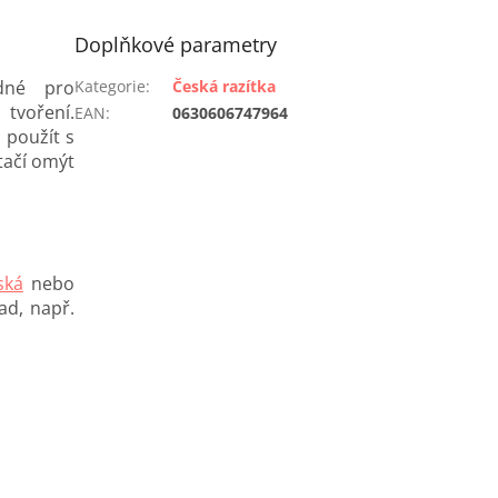
Doplňkové parametry
odné pro
Kategorie
:
Česká razítka
 tvoření.
EAN
:
0630606747964
j použít s
tačí omýt
ská
nebo
ad, např.