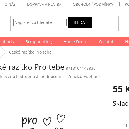
O NÁS
DOPRAVA A PLATBA
OBCHODNÍ PODMÍNKY
P
HLEDAT
uphoris
Scrapbooking
Home Decor
Ostatní
H
České razítko Pro tebe
é razítko Pro tebe
8718164148836
né
dnoceno
Podrobnosti hodnocení
Značka:
Euphoris
ení
55 
tu
Měrná
Skla
cena:
ek.