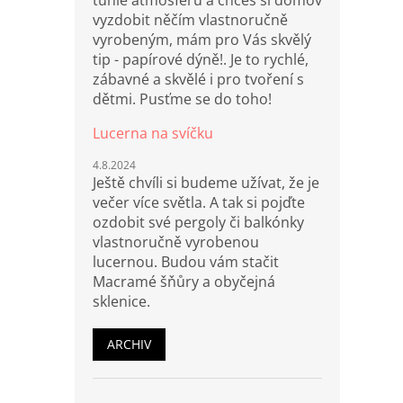
tuhle atmosféru a chceš si domov
vyzdobit něčím vlastnoručně
vyrobeným, mám pro Vás skvělý
tip - papírové dýně!. Je to rychlé,
zábavné a skvělé i pro tvoření s
dětmi. Pusťme se do toho!
Lucerna na svíčku
4.8.2024
Ještě chvíli si budeme užívat, že je
večer více světla. A tak si pojďte
ozdobit své pergoly či balkónky
vlastnoručně vyrobenou
lucernou. Budou vám stačit
Macramé šňůry a obyčejná
sklenice.
ARCHIV