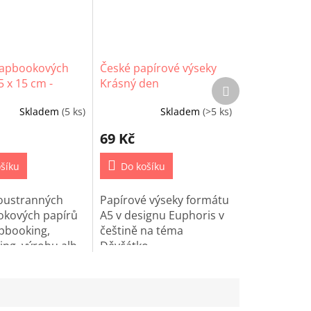
rapbookových
České papírové výseky
5 x 15 cm -
Krásný den
Další
produkt
oments nr. 148
Skladem
(5 ks)
Skladem
(>5 ks)
69 Kč
šíku
Do košíku
oustranných
Papírové výseky formátu
okových papírů
A5 v designu Euphoris v
pbooking,
češtině na téma
ng, výrobu alb
Děvčátko.
ect life.