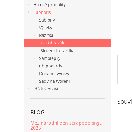
n
Hotové produkty
e
Euphoris
l
Šablony
Výseky
Razítka
Česká razítka
Slovenská razítka
Samolepky
Chipboardy
Dřevěné výřezy
Sady na tvoření
Příslušenství
Souvi
BLOG
Mezinárodní den scrapbookingu
2025