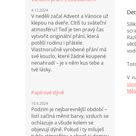
4.12.2024
Det
V neděli začal Advent a Vánoce už
klepou na dveře. Cítíš tu sváteční
Sil
atmosféru? Teď je ten pravý čas
scr
vytvořit originální přání, která
Razí
potěší rodinu i přátele.
vět
Vlastnoručně vyrobené přání má
vod
své kouzlo, které žádné koupené
nenahradí – je v něm kus tebe a
Tot
tvé lásky.
V n
slo
Měs
Papírové dýně
10.9.2024
Podzim je nejbarevnější období –
listí začíná měnit barvy, vzduch se
ochlazuje a všude kolem se
objevují dýně. Pokud i ty miluješ