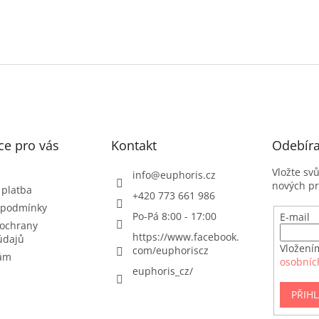
ce pro vás
Kontakt
Odebíra
Vložte sv
info
@
euphoris.cz
nových p
 platba
+420 773 661 986
 podmínky
Po-Pá 8:00 - 17:00
E-mail
ochrany
https://www.facebook.
údajů
Vložení
com/euphoriscz
nám
osobníc
euphoris_cz/
PŘIHL