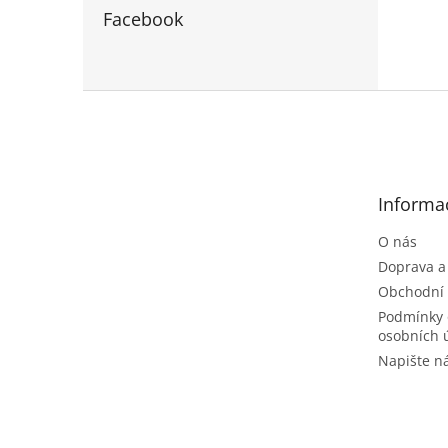
Facebook
Z
á
p
a
t
Informa
í
O nás
Doprava a
Obchodní
Podmínky 
osobních 
Napište 