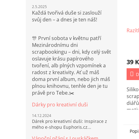
2.5.2025
Každá tvořivá duše si zaslouží
svůj den – a dnes je ten náš!
Razí
🎊 První sobota v květnu patří
Mezinárodnímu dni
scrapbookingu – dni, kdy celý svět
oslavuje krásu papírového
39 K
tvoření, alb plných vzpomínek a
radost z kreativity. Ať už máš
D
doma první album, nebo jich máš
plnou knihovnu, tenhle den je tu
Sili
právě pro Tebe.✂️
scra
diá
Dárky pro kreativní duši
mot
14.12.2024
RELA
Dárek pro kreativní duši: Inspirace z
mého e-shopu Euphoris.cz...
Popi
Vánoční přání s Louskáčkem