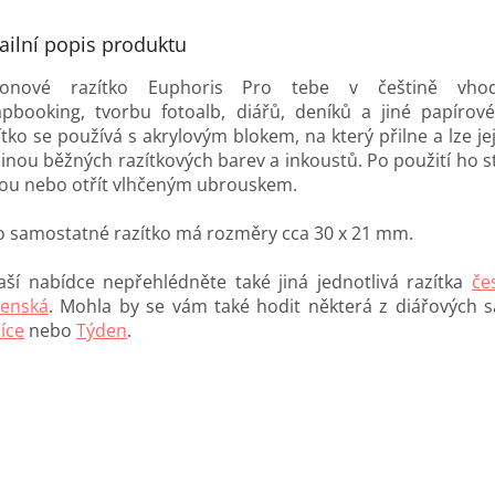
ailní popis produktu
ikonové razítko Euphoris Pro tebe v češtině vh
apbooking, tvorbu fotoalb, diářů, deníků a jiné papírové
tko se používá s akrylovým blokem, na který přilne a lze je
šinou běžných razítkových barev a inkoustů. Po použití ho s
ou nebo otřít vlhčeným ubrouskem.
o samostatné razítko má rozměry cca 30 x 21 mm.
aší nabídce nepřehlédněte také jiná jednotlivá razítka
če
venská
. Mohla by se vám také hodit některá z diářových s
íce
nebo
Týden
.