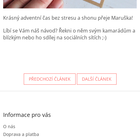
Krásný adventní čas bez stresu a shonu přeje Maruška!
Líbí se Vám náš návod? Řekni o něm svým kamarádům a
blízkým nebo ho sdílej na sociálních sítích ;-)
PŘEDCHOZÍ ČLÁNEK
DALŠÍ ČLÁNEK
Z
á
p
a
Informace pro vás
t
O nás
í
Doprava a platba