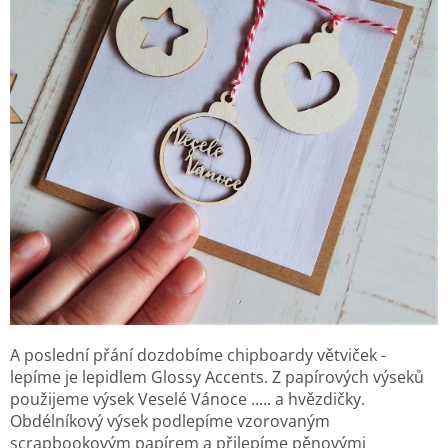
A poslední přání dozdobíme chipboardy větviček -
lepíme je lepidlem Glossy Accents. Z papírových výseků
použijeme výsek Veselé Vánoce ..... a hvězdičky.
Obdélníkový výsek podlepíme vzorovaným
scrapbookovým papírem a přilepíme pěnovými