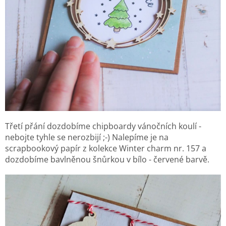
Třetí přání dozdobíme chipboardy vánočních koulí -
nebojte tyhle se nerozbijí ;-) Nalepíme je na
scrapbookový papír z kolekce Winter charm nr. 157 a
dozdobíme bavlněnou šnůrkou v bílo - červené barvě.