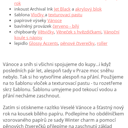
rok
inkoust Archival Ink
Jet Black
a
akrylový blok
šablona
Vločky
a
texturovací pastu
papírové výseky
Vánoce
bavlněný provázek
červeno - bílý
chipboardy
Větvičky
,
Věneček s hvězdičkami
,
Vánoční
koule s nápisy
lepidlo
Glossy Accents
,
pěnové čtverečky
,
roller
Vánoce a sníh si všichni spojujeme do kupy...i když
posledních pár let, alespoň tady v Praze moc sněhu
nebylo. Tak si ho vytvoříme alespoň na přání. Použijeme
na to šablonu vloček a texturovací pastu - tu rozetřeme
skrz šablonu. Šablonu umyjeme pod tekoucí vodou a
přání necháme zaschnout.
Zatím si otiskneme razítko Veselé Vánoce a šťastný nový
rok na kousek bílého papíru. Podlepíme ho obdélníčkem
vzorovaného papírů ze sady Winter charm a pomocí
pěnových čtverečků přilepíme na zaschnutý základ