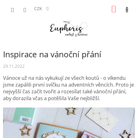
Přejít
NÁKUP
na
CZK
obsah
KOŠÍK
Inspirace na vánoční přání
29.11.2022
Vánoce už na nás vykukují ze všech koutů - o víkendu
jsme zapálili první svíčku na adventních věncích. Proto je
nejvyšší čas začít tvořit a rozesílat také vánoční přání,
aby dorazila včas a potěšila Vaše nejbližší.