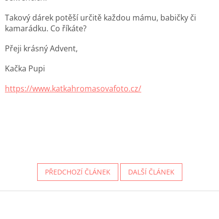
Takový dárek potěší určitě každou mámu, babičky či
kamarádku. Co říkáte?
Přeji krásný Advent,
Kačka Pupi
https://www.katkahromasovafoto.cz/
PŘEDCHOZÍ ČLÁNEK
DALŠÍ ČLÁNEK
Z
á
p