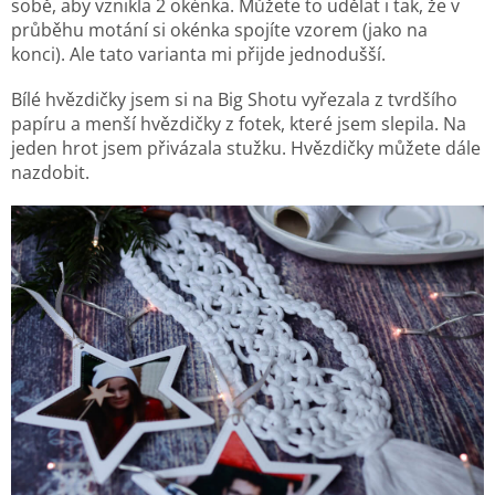
sobě, aby vznikla 2 okénka. Můžete to udělat i tak, že v
průběhu motání si okénka spojíte vzorem (jako na
konci). Ale tato varianta mi přijde jednodušší.
Bílé hvězdičky jsem si na Big Shotu vyřezala z tvrdšího
papíru a menší hvězdičky z fotek, které jsem slepila. Na
jeden hrot jsem přivázala stužku. Hvězdičky můžete dále
nazdobit.