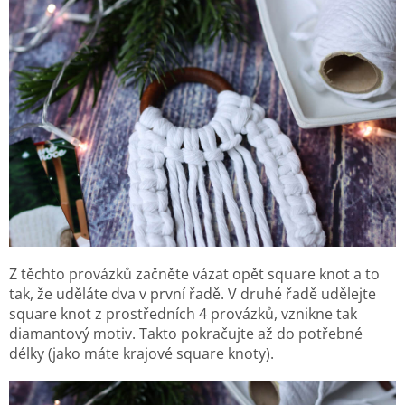
Z těchto provázků začněte vázat opět square knot a to
tak, že uděláte dva v první řadě. V druhé řadě udělejte
square knot z prostředních 4 provázků, vznikne tak
diamantový motiv. Takto pokračujte až do potřebné
délky (jako máte krajové square knoty).