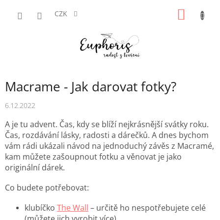
Přejít
NÁKUP
na
CZK
obsah
KOŠÍK
Macrame - Jak darovat fotky?
6.12.2022
A je tu advent. Čas, kdy se blíží nejkrásnější svátky roku.
Čas, rozdávání lásky, radosti a dárečků. A dnes bychom
vám rádi ukázali návod na jednoduchý závěs z Macramé,
kam můžete zašoupnout fotku a věnovat je jako
originální dárek.
Co budete potřebovat:
klubíčko
The Wall
– určitě ho nespotřebujete celé
(můžete jich vyrobit více)