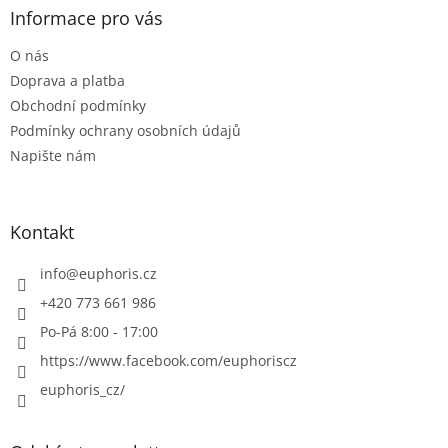
a
Informace pro vás
t
O nás
í
Doprava a platba
Obchodní podmínky
Podmínky ochrany osobních údajů
Napište nám
Kontakt
info
@
euphoris.cz
+420 773 661 986
Po-Pá 8:00 - 17:00
https://www.facebook.com/euphoriscz
euphoris_cz/