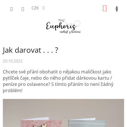
Přejít
NÁKUP
na
CZK
obsah
KOŠÍK
Jak darovat . . . ?
20.10.2022
Chcete své přání obohatit o nějakou maličkost jako
pytlíček čaje, nebo do něho přidat dárkovou kartu /
peníze pro oslavence? S tímto přáním to není žádný
problém!