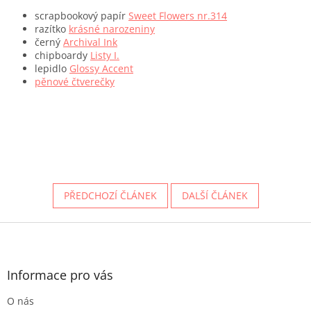
scrapbookový papír
Sweet Flowers nr.314
razítko
krásné narozeniny
černý
Archival Ink
chipboardy
Listy I.
lepidlo
Glossy Accent
pěnové čtverečky
PŘEDCHOZÍ ČLÁNEK
DALŠÍ ČLÁNEK
Z
á
p
a
Informace pro vás
t
O nás
í