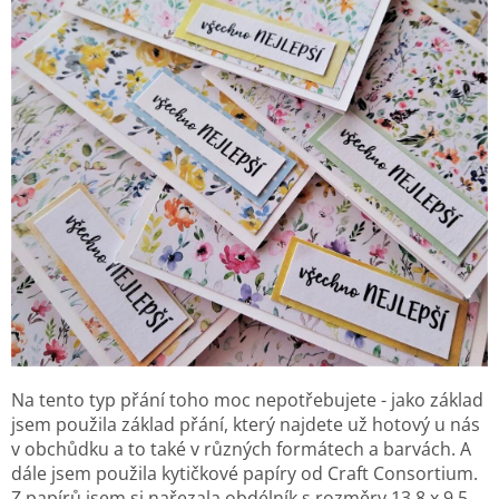
Na tento typ přání toho moc nepotřebujete - jako základ
jsem použila základ přání, který najdete už hotový u nás
v obchůdku a to také v různých formátech a barvách. A
dále jsem použila kytičkové papíry od Craft Consortium.
Z papírů jsem si nařezala obdélník s rozměry 13,8
x 9,5