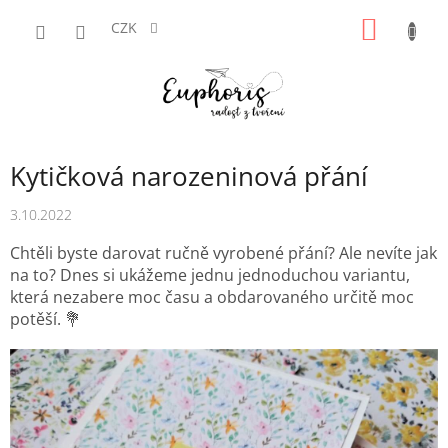
Přejít
NÁKUP
na
CZK
obsah
KOŠÍK
Kytičková narozeninová přání
3.10.2022
Chtěli byste darovat ručně vyrobené přání? Ale nevíte jak
na to? Dnes si ukážeme jednu jednoduchou variantu,
která nezabere moc času a obdarovaného určitě moc
potěší. 💐