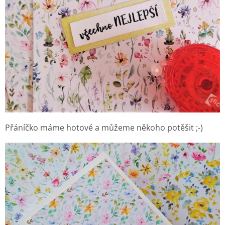
Přáníčko máme hotové a můžeme někoho potěšit ;-)