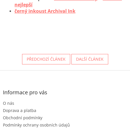
nejlepší
černý inkoust Archival Ink
PŘEDCHOZÍ ČLÁNEK
DALŠÍ ČLÁNEK
Z
á
p
a
Informace pro vás
t
O nás
í
Doprava a platba
Obchodní podmínky
Podmínky ochrany osobních údajů