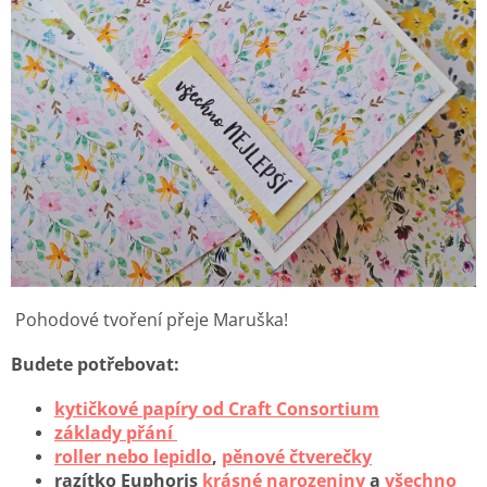
Pohodové tvoření přeje Maruška!
Budete potřebovat:
kytičkové papíry od Craft Consortium
základy přání
roller nebo lepidlo
,
pěnové čtverečky
razítko Euphoris
krásné narozeniny
a
všechno