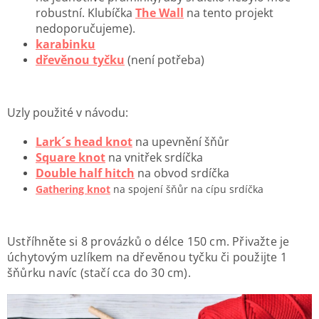
robustní. Klubíčka
The Wall
na tento projekt
nedoporučujeme).
karabinku
dřevěnou tyčku
(není potřeba)
Uzly použité v návodu:
Lark´s head knot
na upevnění šňůr
Square knot
na vnitřek srdíčka
Double half hitch
na obvod srdíčka
Gathering knot
na spojení šňůr na cípu srdíčka
Ustříhněte si 8 provázků o délce 150 cm. Přivažte je
úchytovým uzlíkem na dřevěnou tyčku či použijte 1
šňůrku navíc (stačí cca do 30 cm).