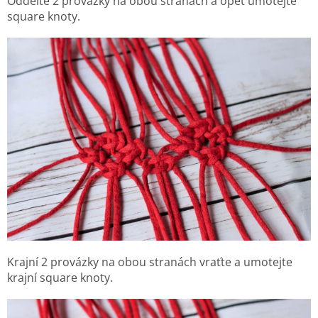
Oddělte 2 provázky na obou stranách a opět umotejte
square knoty.
Krajní 2 provázky na obou stranách vraťte a umotejte
krajní square knoty.