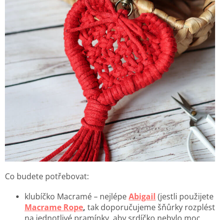
Co budete potřebovat:
klubíčko Macramé – nejlépe
Abigail
(jestli použijete
Macrame Rope
,
tak doporučujeme šňůrky rozplést
na jednotlivé pramínky, aby srdíčko nebylo moc