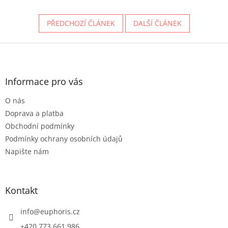
PŘEDCHOZÍ ČLÁNEK
DALŠÍ ČLÁNEK
Z
á
p
a
Informace pro vás
t
O nás
í
Doprava a platba
Obchodní podmínky
Podmínky ochrany osobních údajů
Napište nám
Kontakt
info
@
euphoris.cz
+420 773 661 986