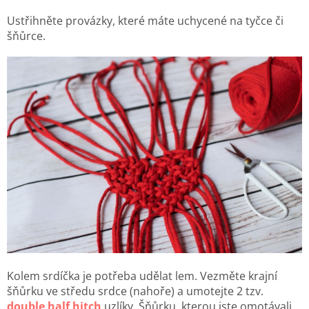
Ustřihněte provázky, které máte uchycené na tyčce či
šňůrce.
Kolem srdíčka je potřeba udělat lem. Vezměte krajní
šňůrku ve středu srdce (nahoře) a umotejte 2 tzv.
double half hitch
uzlíky. Šňůrku, kterou jste omotávali,