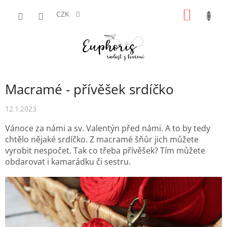
Přejít
NÁKUP
na
CZK
obsah
KOŠÍK
Macramé - přívěšek srdíčko
12.1.2023
Vánoce za námi a sv. Valentýn před námi. A to by tedy
chtělo nějaké srdíčko. Z macramé šňůr jich můžete
vyrobit nespočet. Tak co třeba přívěšek? Tím můžete
obdarovat i kamarádku či sestru.