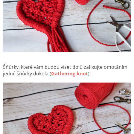
Šňůrky, které vám budou viset dolů zafixujte omotáním
jedné šňůrky dokola (
Gathering knot
).