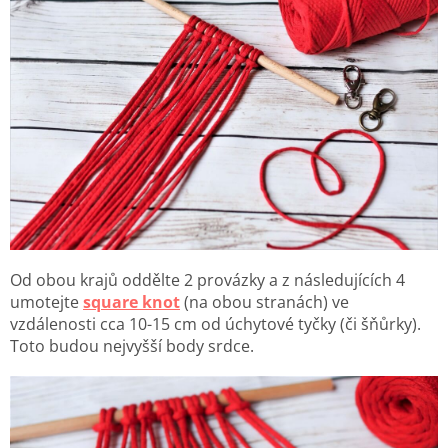
Od obou krajů oddělte 2 provázky a z následujících 4
umotejte
square knot
(na obou stranách) ve
vzdálenosti cca 10-15 cm od úchytové tyčky (či šňůrky).
Toto budou nejvyšší body srdce.