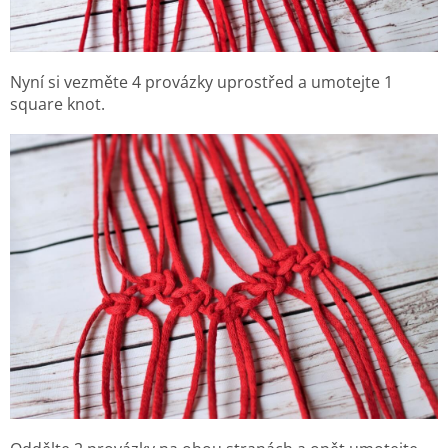
Nyní si vezměte 4 provázky uprostřed a umotejte 1
square knot.