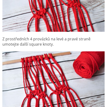
Z prostředních 4 provázků na levé a pravé straně
umotejte další square knoty.