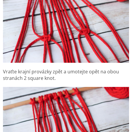
Vraťte krajní provázky zpět a umotejte opět na obou
stranách 2 square knot.