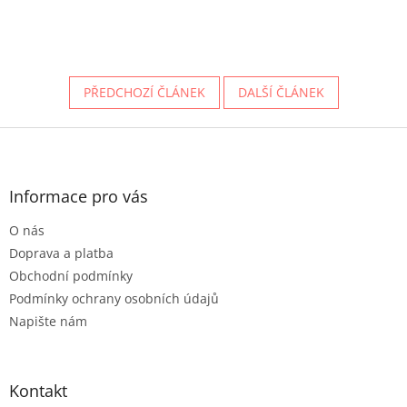
PŘEDCHOZÍ ČLÁNEK
DALŠÍ ČLÁNEK
Z
á
p
a
Informace pro vás
t
O nás
í
Doprava a platba
Obchodní podmínky
Podmínky ochrany osobních údajů
Napište nám
Kontakt