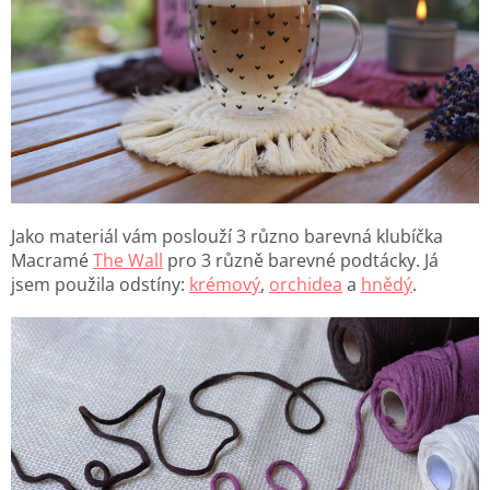
Jako materiál vám poslouží 3 různo barevná klubíčka
Macramé
The Wall
pro 3 různě barevné podtácky. Já
jsem použila odstíny:
krémový
,
orchidea
a
hnědý
.