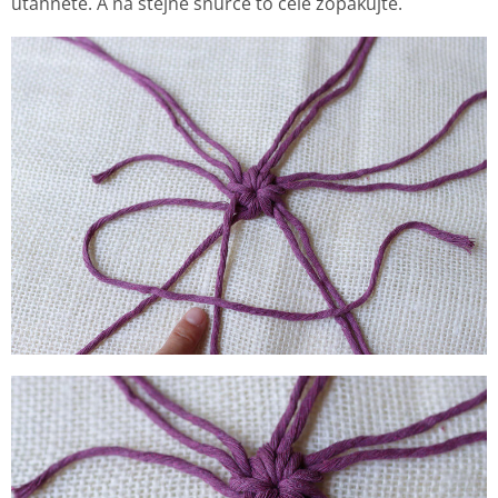
utáhněte. A na stejné šňůrce to celé zopakujte.