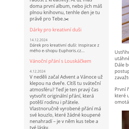
doma první album, nebo jich máš
plnou knihovnu, tenhle den je tu
právě pro Tebe.✂️
Dárky pro kreativní duši
14.12.2024
Dárek pro kreativní duši: Inspirace z
mého e-shopu Euphoris.cz...
Ustřih
utáhnět
Vánoční přání s Louskáčkem
Dále b
postup
4.12.2024
V neděli začal Advent a Vánoce už
zavažt
klepou na dveře. Cítíš tu sváteční
První 
atmosféru? Teď je ten pravý čas
které 
vytvořit originální přání, která
omotáv
potěší rodinu i přátele.
Vlastnoručně vyrobené přání má
své kouzlo, které žádné koupené
nenahradí – je v něm kus tebe a
tvé lásky.