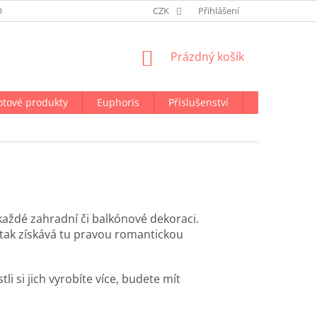
ODMÍNKY OCHRANY OSOBNÍCH ÚDAJŮ
CZK
NAPIŠTE NÁM
Přihlášení
NÁKUPNÍ
Prázdný košík
KOŠÍK
otové produkty
Euphoris
Příslušenství
Doprava a p
e každé zahradní či balkónové dekoraci.
r tak získává tu pravou romantickou
li si jich vyrobíte více, budete mít