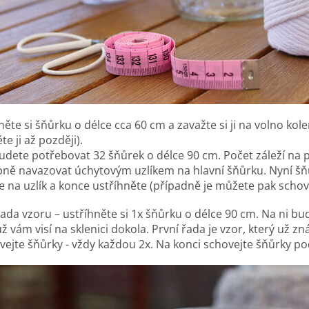
něte si šňůrku o délce cca 60 cm a zavažte si ji na volno kol
e ji až později).
udete potřebovat 32 šňůrek o délce 90 cm. Počet záleží na p
ně navazovat úchytovým uzlíkem na hlavní šňůrku. Nyní šň
e na uzlík a konce ustříhněte (případně je můžete pak schov
řada vzoru – ustříhněte si 1x šňůrku o délce 90 cm. Na ni b
už vám visí na sklenici dokola. První řada je vzor, který už 
ejte šňůrky - vždy každou 2x. Na konci schovejte šňůrky pod 