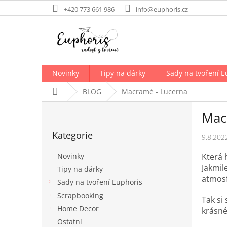
Přejít
+420 773 661 986
info@euphoris.cz
na
obsah
Novinky
Tipy na dárky
Sady na tvoření E
Domů
BLOG
Macramé - Lucerna
P
Mac
o
Přeskočit
s
Kategorie
kategorie
9.8.202
t
r
Která 
Novinky
a
Jakmil
Tipy na dárky
n
atmosf
Sady na tvoření Euphoris
n
í
Scrapbooking
Tak si
p
Home Decor
krásné
a
Ostatní