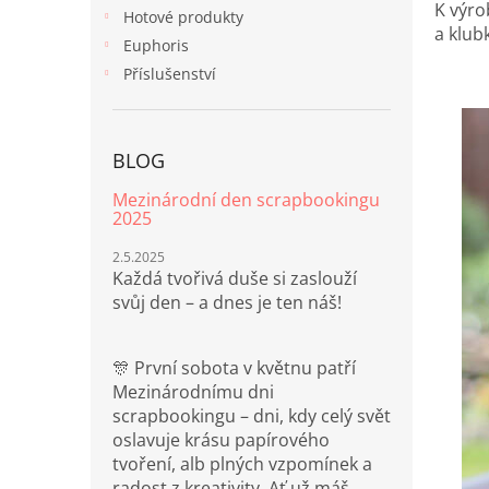
n
K výro
Hotové produkty
e
a klu
Euphoris
l
Příslušenství
BLOG
Mezinárodní den scrapbookingu
2025
2.5.2025
Každá tvořivá duše si zaslouží
svůj den – a dnes je ten náš!
🎊 První sobota v květnu patří
Mezinárodnímu dni
scrapbookingu – dni, kdy celý svět
oslavuje krásu papírového
tvoření, alb plných vzpomínek a
radost z kreativity. Ať už máš