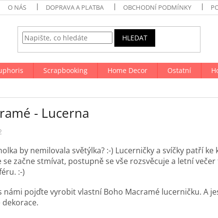
O NÁS
DOPRAVA A PLATBA
OBCHODNÍ PODMÍNKY
P
HLEDAT
uphoris
Scrapbooking
Home Decor
Ostatní
H
ramé - Lucerna
2
holka by nemilovala světýlka? :-) Lucerničky a svíčky patří k
e se začne stmívat, postupně se vše rozsvěcuje a letní veče
éru. :-)
 s námi pojďte vyrobit vlastní Boho Macramé lucerničku. A jest
 dekorace.