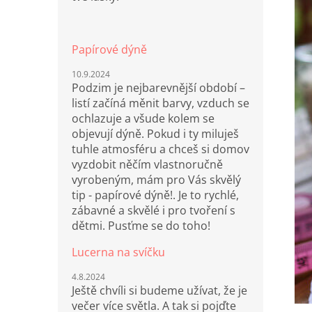
Papírové dýně
10.9.2024
Podzim je nejbarevnější období –
listí začíná měnit barvy, vzduch se
ochlazuje a všude kolem se
objevují dýně. Pokud i ty miluješ
tuhle atmosféru a chceš si domov
vyzdobit něčím vlastnoručně
vyrobeným, mám pro Vás skvělý
tip - papírové dýně!. Je to rychlé,
zábavné a skvělé i pro tvoření s
dětmi. Pusťme se do toho!
Lucerna na svíčku
4.8.2024
Ještě chvíli si budeme užívat, že je
večer více světla. A tak si pojďte