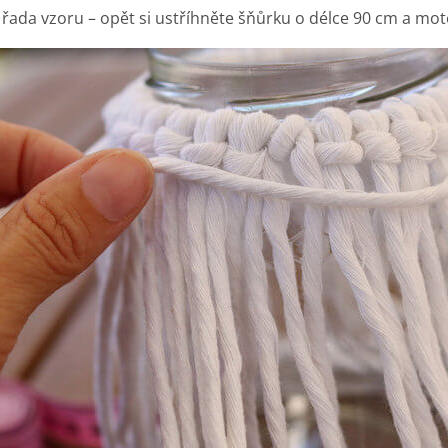
řada vzoru – opět si ustříhněte šňůrku o délce 90 cm a motej