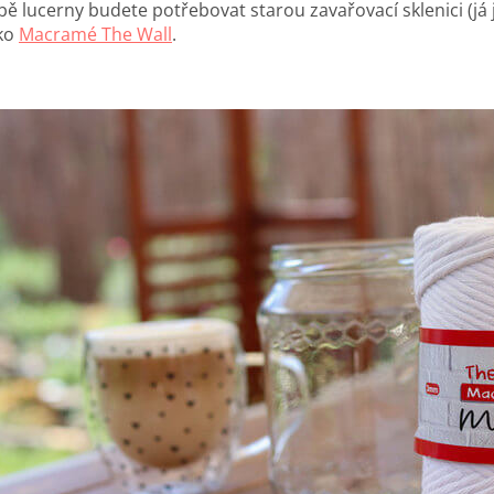
bě lucerny budete potřebovat starou zavařovací sklenici (já 
bko
Macramé The Wall
.