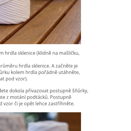
em hrdla sklenice (klidně na mašličku,
růměru hrdla sklenice. A začněte je
ůrku kolem hrdla pořádně utáhněte,
at pod vzor).
udete dokola přivazovat postupně šňůrky,
znáte z motání podtácků. Postupně
vzor či je opět lehce zastříhněte.