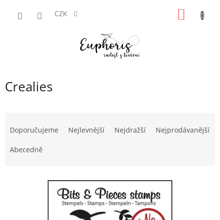
Přejít
NÁKUP
na
CZK
obsah
KOŠÍK
Crealies
Ř
a
Doporučujeme
Nejlevnější
Nejdražší
Nejprodávanější
z
e
Abecedně
n
í
V
p
ý
r
p
o
i
d