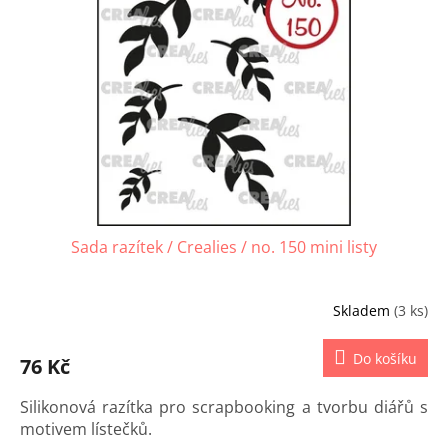
s
u
p
k
r
t
o
ů
d
u
k
t
ů
Sada razítek / Crealies / no. 150 mini listy
Skladem
(3 ks)
Do košíku
76 Kč
Silikonová razítka pro scrapbooking a tvorbu diářů s
motivem lístečků.