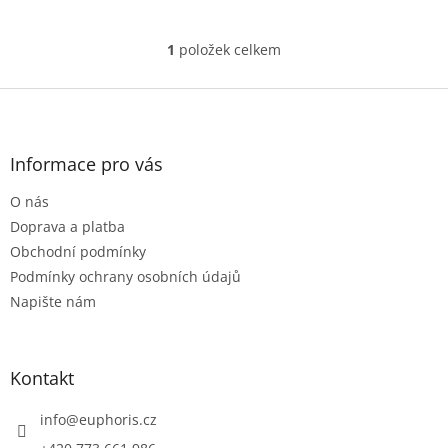
1
položek celkem
O
v
l
Z
á
á
d
p
a
a
Informace pro vás
c
t
í
O nás
í
p
r
Doprava a platba
v
Obchodní podmínky
k
Podmínky ochrany osobních údajů
y
Napište nám
v
ý
p
i
Kontakt
s
u
info
@
euphoris.cz