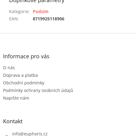
Doplňkové parametry
Kategorie
:
Podzim
EAN
:
8719925118906
Z
á
p
a
Informace pro vás
t
O nás
í
Doprava a platba
Obchodní podmínky
Podmínky ochrany osobních údajů
Napište nám
Kontakt
info
@
euphoris.cz