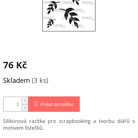
76 Kč
Měrná
Skladem
(3 ks)
cena:
Přidat do košíku
Silikonová razítka pro scrapbooking a tvorbu diářů s
motivem lístečků.