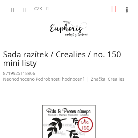
Přejít
NÁKUP
na
CZK
obsah
KOŠÍK
Sada razítek / Crealies / no. 150
mini listy
8719925118906
Průměrné
Neohodnoceno
Podrobnosti hodnocení
Značka:
Crealies
hodnocení
produktu
je
0,0
z
5
hvězdiček.