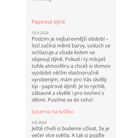
Papírové dýně
10.9.2024
Podzim je nejbarevnější období –
listí začíná měnit barvy, vzduch se
ochlazuje a všude kolem se
objevují dýně. Pokud i ty miluješ
tuhle atmosféru a chceš si domov
vyzdobit něčím vlastnoručně
vyrobeným, mám pro Vás skvělý
tip - papírové dýně!. Je to rychlé,
zábavné a skvělé i pro tvoření s
dětmi. Pusťme se do toho!
Lucerna na svíčku
4.8.2024
Ještě chvíli si budeme užívat, že je
večer více světla. A tak si pojďte