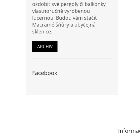
ozdobit své pergoly či balkónky
vlastnoručně vyrobenou
lucernou. Budou vám stačit
Macramé šňůry a obyčejná
sklenice.
ARCHIV
Facebook
Z
á
p
a
t
Informa
í