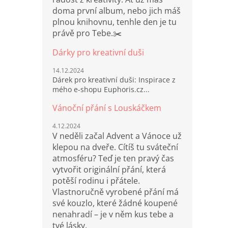
doma první album, nebo jich máš
plnou knihovnu, tenhle den je tu
právě pro Tebe.✂️
Dárky pro kreativní duši
14.12.2024
Dárek pro kreativní duši: Inspirace z
mého e-shopu Euphoris.cz...
Vánoční přání s Louskáčkem
4.12.2024
V neděli začal Advent a Vánoce už
klepou na dveře. Cítíš tu sváteční
atmosféru? Teď je ten pravý čas
vytvořit originální přání, která
potěší rodinu i přátele.
Vlastnoručně vyrobené přání má
své kouzlo, které žádné koupené
nenahradí – je v něm kus tebe a
tvé lásky.