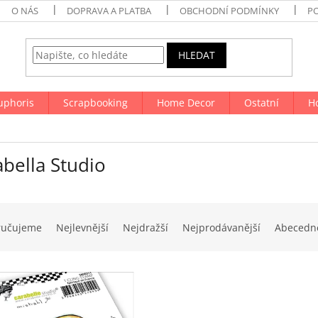
O NÁS
DOPRAVA A PLATBA
OBCHODNÍ PODMÍNKY
P
HLEDAT
uphoris
Scrapbooking
Home Decor
Ostatní
H
bella Studio
ručujeme
Nejlevnější
Nejdražší
Nejprodávanější
Abecedn