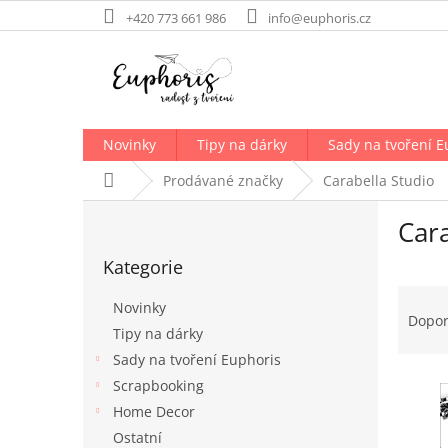
Přejít
+420 773 661 986
info@euphoris.cz
na
obsah
Novinky
Tipy na dárky
Sady na tvoření E
Domů
Prodávané značky
Carabella Studio
P
Cara
o
Přeskočit
s
Kategorie
kategorie
t
Ř
r
Novinky
a
a
Dopo
Tipy na dárky
z
n
e
Sady na tvoření Euphoris
n
V
n
í
Scrapbooking
ý
í
p
Home Decor
p
p
a
Ostatní