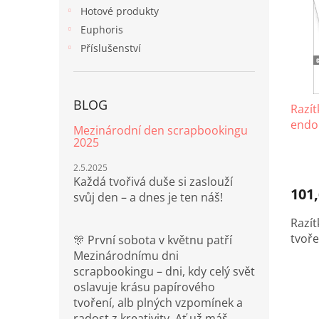
i
r
n
Hotové produkty
s
o
e
p
Euphoris
d
l
r
u
Příslušenství
o
k
d
t
u
ů
BLOG
k
Razít
t
endo
Mezinárodní den scrapbookingu
ů
2025
2.5.2025
Každá tvořivá duše si zaslouží
101,
svůj den – a dnes je ten náš!
Razít
tvoře
🎊 První sobota v květnu patří
Mezinárodnímu dni
scrapbookingu – dni, kdy celý svět
oslavuje krásu papírového
tvoření, alb plných vzpomínek a
radost z kreativity. Ať už máš