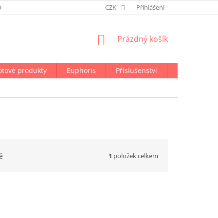
ODMÍNKY OCHRANY OSOBNÍCH ÚDAJŮ
CZK
NAPIŠTE NÁM
Přihlášení
NÁKUPNÍ
Prázdný košík
KOŠÍK
otové produkty
Euphoris
Příslušenství
Doprava a p
1
položek celkem
ě