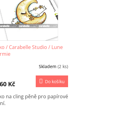
ko / Carabelle Studio / Lune
rmie
Skladem
(2 ks)
Do košíku
60 Kč
ko na cling pěně pro papírové
ní.
O
v
l