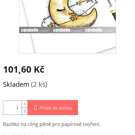
101,60 Kč
Měrná
Skladem
(2 ks)
cena:
Přidat do košíku
Razítko na cling pěně pro papírové tvoření.