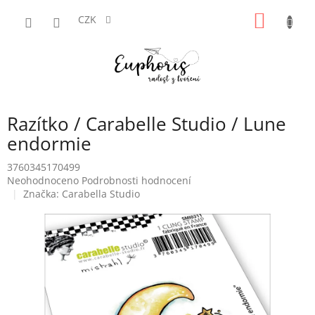
Přejít
NÁKUP
na
CZK
obsah
KOŠÍK
Razítko / Carabelle Studio / Lune
endormie
3760345170499
Průměrné
Neohodnoceno
Podrobnosti hodnocení
hodnocení
Značka:
Carabella Studio
produktu
je
0,0
z
5
hvězdiček.