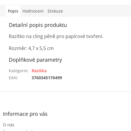
Popis
Hodnocení
Diskuze
Detailní popis produktu
Razítko na cling pěně pro papírové tvoření.
Rozměr: 4,7 x 5,5 cm
Doplňkové parametry
Kategorie
:
Razítka
EAN
:
3760345170499
Z
á
p
a
Informace pro vás
t
O nás
í