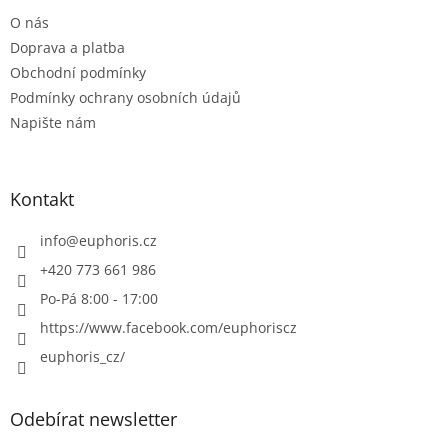
t
O nás
í
Doprava a platba
Obchodní podmínky
Podmínky ochrany osobních údajů
Napište nám
Kontakt
info
@
euphoris.cz
+420 773 661 986
Po-Pá 8:00 - 17:00
https://www.facebook.com/euphoriscz
euphoris_cz/
Odebírat newsletter