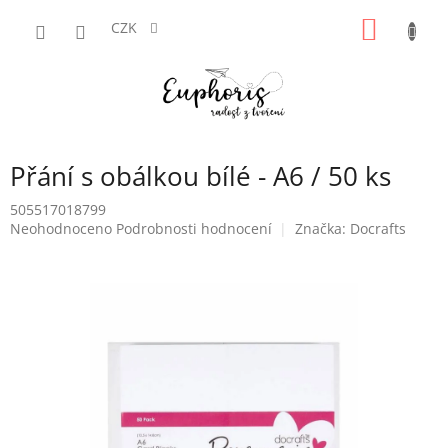
Přejít
NÁKUP
na
CZK
obsah
KOŠÍK
Přání s obálkou bílé - A6 / 50 ks
505517018799
Průměrné
Neohodnoceno
Podrobnosti hodnocení
Značka:
Docrafts
hodnocení
produktu
je
0,0
z
5
hvězdiček.