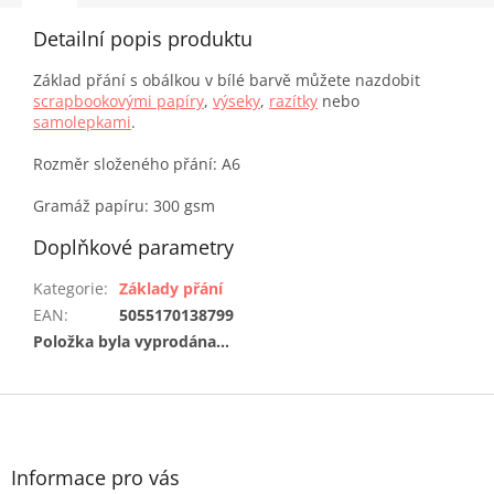
Detailní popis produktu
Základ přání s obálkou v bílé barvě můžete nazdobit
scrapbookovými papíry
,
výseky
,
razítky
nebo
samolepkami
.
Rozměr složeného přání: A6
Gramáž papíru: 300 gsm
Doplňkové parametry
Kategorie
:
Základy přání
EAN
:
5055170138799
Položka byla vyprodána…
Z
á
p
a
Informace pro vás