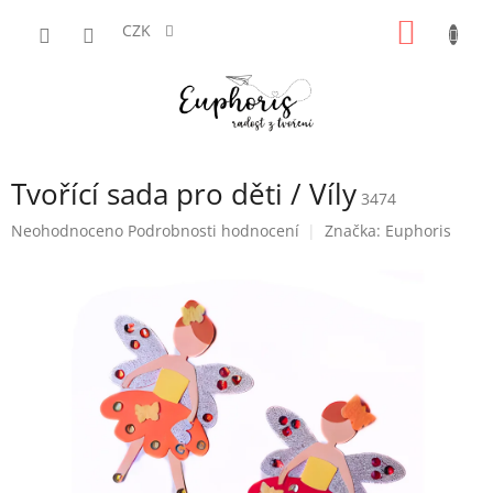
Přejít
NÁKUP
na
CZK
obsah
KOŠÍK
Tvořící sada pro děti / Víly
3474
Průměrné
Neohodnoceno
Podrobnosti hodnocení
Značka:
Euphoris
hodnocení
produktu
je
0,0
z
5
hvězdiček.