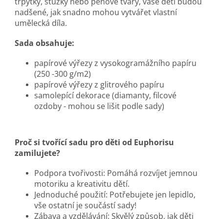
třpytky, stužky nebo pěnové tvary, vaše děti budou
nadšené, jak snadno mohou vytvářet vlastní
umělecká díla.
Sada obsahuje:
papírové výřezy z vysokogramážního papíru
(250 -300 g/m2)
papírové výřezy z glitrového papíru
samolepící dekorace (diamanty, filcové
ozdoby - mohou se lišit podle sady)
Proč si tvořící sadu pro děti od Euphorisu
zamilujete?
Podpora tvořivosti: Pomáhá rozvíjet jemnou
motoriku a kreativitu dětí.
Jednoduché použití: Potřebujete jen lepidlo,
vše ostatní je součástí sady!
Zábava a vzdělávání: Skvělý způsob, jak děti