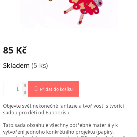
85 Kč
Měrná
Skladem
(5 ks)
cena:
Přidat do košíku
Objevte svět nekonečné fantazie a tvořivosti s tvořící
sadou pro děti od Euphorisu!
Tato sada obsahuje všechny potřebné materiály k
vytvoření jednoho konkrétního projektu (papíry,