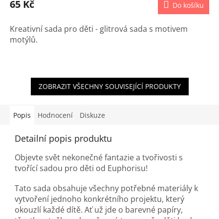
65 Kč
Do košíku
Kreativní sada pro děti - glitrová sada s motivem
motýlů.
ZOBRAZIT VŠECHNY SOUVISEJÍCÍ PRODUKTY
Popis
Hodnocení
Diskuze
Detailní popis produktu
Objevte svět nekonečné fantazie a tvořivosti s
tvořící sadou pro děti od Euphorisu!
Tato sada obsahuje všechny potřebné materiály k
vytvoření jednoho konkrétního projektu, který
okouzlí každé dítě. Ať už jde o barevné papíry,