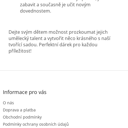
zabavit a současně je učit novým
dovednostem.
Dejte svým dětem možnost prozkoumat jejich
umělecký talent a vytvořit něco krásného s naší
tvořící sadou. Perfektní dárek pro každou
příležitost!
Z
á
p
a
Informace pro vás
t
O nás
í
Doprava a platba
Obchodní podmínky
Podmínky ochrany osobních údajů