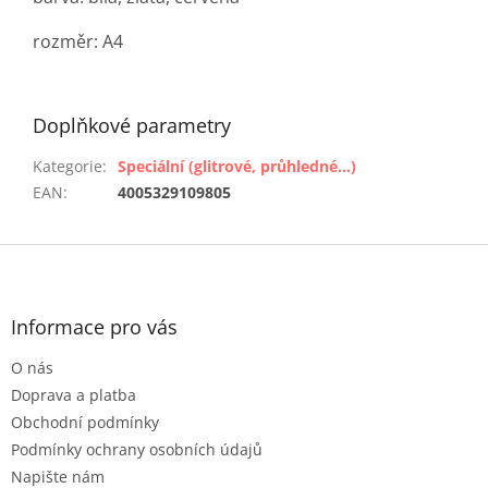
rozměr: A4
Doplňkové parametry
Kategorie
:
Speciální (glitrové, průhledné...)
EAN
:
4005329109805
Z
á
p
a
Informace pro vás
t
O nás
í
Doprava a platba
Obchodní podmínky
Podmínky ochrany osobních údajů
Napište nám