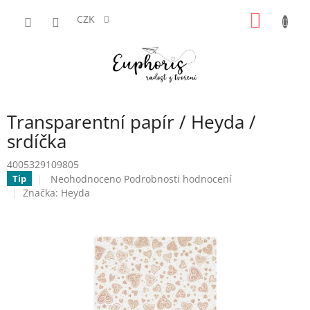
Přejít
NÁKUP
na
CZK
obsah
KOŠÍK
Transparentní papír / Heyda /
srdíčka
4005329109805
Průměrné
Neohodnoceno
Podrobnosti hodnocení
Tip
hodnocení
Značka:
Heyda
produktu
je
0,0
z
5
hvězdiček.