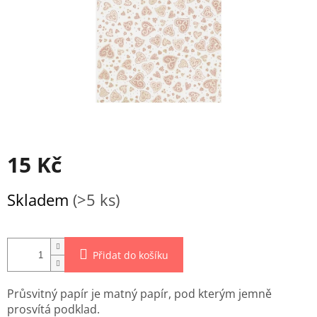
15 Kč
Měrná
Skladem
(>5 ks)
cena:
Přidat do košíku
Průsvitný papír je matný papír, pod kterým jemně
prosvítá podklad.