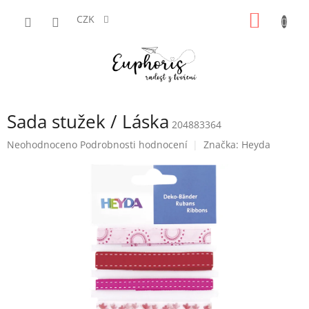
Přejít
NÁKUP
na
CZK
obsah
KOŠÍK
Sada stužek / Láska
204883364
Průměrné
Neohodnoceno
Podrobnosti hodnocení
Značka:
Heyda
hodnocení
produktu
je
0,0
z
5
hvězdiček.