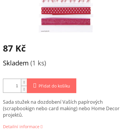
87 Kč
Měrná
Skladem
(1 ks)
cena:
Přidat do košíku
Sada stužek na dozdobení Vaších papírových
(scrapbookign nebo card making) nebo Home Decor
projektů.
Detailní informace