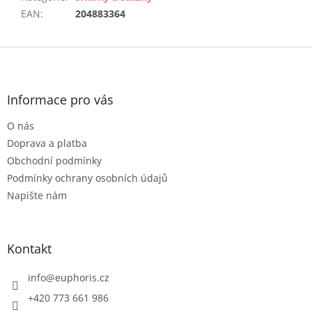
EAN
:
204883364
Z
á
p
a
Informace pro vás
t
O nás
í
Doprava a platba
Obchodní podmínky
Podmínky ochrany osobních údajů
Napište nám
Kontakt
info
@
euphoris.cz
+420 773 661 986