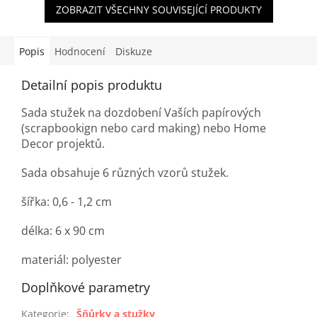
ZOBRAZIT VŠECHNY SOUVISEJÍCÍ PRODUKTY
Popis
Hodnocení
Diskuze
Detailní popis produktu
Sada stužek na dozdobení Vaších papírových
(scrapbookign nebo card making) nebo Home
Decor projektů.
Sada obsahuje 6 různých vzorů stužek.
šířka: 0,6 - 1,2 cm
délka: 6 x 90 cm
materiál: polyester
Doplňkové parametry
Kategorie
:
Šňůrky a stužky