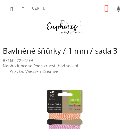
Přejít
NÁKUP
na
CZK
obsah
KOŠÍK
Bavlněné šňůrky / 1 mm / sada 3
8716052202799
Průměrné
Neohodnoceno
Podrobnosti hodnocení
hodnocení
Značka:
Vaessen Creative
produktu
je
0,0
z
5
hvězdiček.