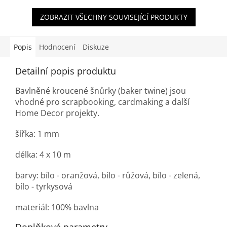
ZOBRAZIT VŠECHNY SOUVISEJÍCÍ PRODUKTY
Popis
Hodnocení
Diskuze
Detailní popis produktu
Bavlněné kroucené šnůrky (baker twine) jsou
vhodné pro scrapbooking, cardmaking a další
Home Decor projekty.
šířka: 1 mm
délka: 4 x 10 m
barvy: bílo - oranžová, bílo - růžová, bílo - zelená,
bílo - tyrkysová
materiál: 100% bavlna