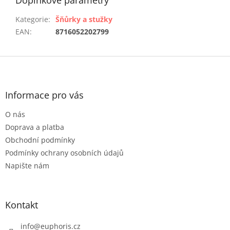
Doplňkové parametry
Kategorie
:
Šňůrky a stužky
EAN
:
8716052202799
Z
á
p
a
Informace pro vás
t
O nás
í
Doprava a platba
Obchodní podmínky
Podmínky ochrany osobních údajů
Napište nám
Kontakt
info
@
euphoris.cz