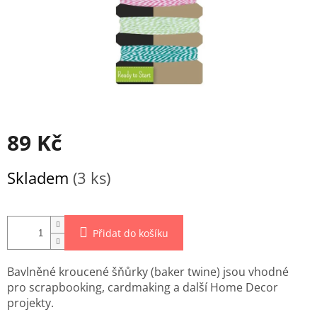
89 Kč
Měrná
Skladem
(3 ks)
cena:
Přidat do košíku
Bavlněné kroucené šňůrky (baker twine) jsou vhodné
pro scrapbooking, cardmaking a další Home Decor
projekty.