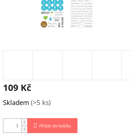
109 Kč
Měrná
Skladem
(>5 ks)
cena:
Přidat do košíku