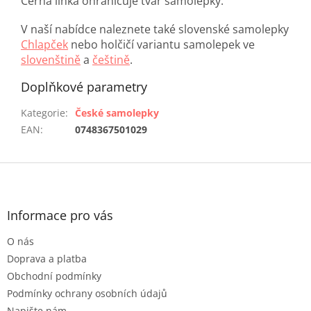
Černá linka ohraničuje tvar samolepky.
V naší nabídce naleznete také slovenské samolepky
Chlapček
nebo holčičí variantu samolepek ve
slovenštině
a
češtině
.
Doplňkové parametry
Kategorie
:
České samolepky
EAN
:
0748367501029
Z
á
p
a
Informace pro vás
t
O nás
í
Doprava a platba
Obchodní podmínky
Podmínky ochrany osobních údajů
Napište nám