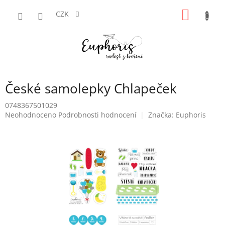
Přejít
NÁKUP
na
CZK
obsah
KOŠÍK
České samolepky Chlapeček
0748367501029
Průměrné
Neohodnoceno
Podrobnosti hodnocení
Značka:
Euphoris
hodnocení
produktu
je
0,0
z
5
hvězdiček.