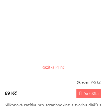
Razítka Princ
Skladem
(>5 ks)
69 Kč
Do košíku
Silikonová razítka pro scrapbooking a tvorbu diářů s