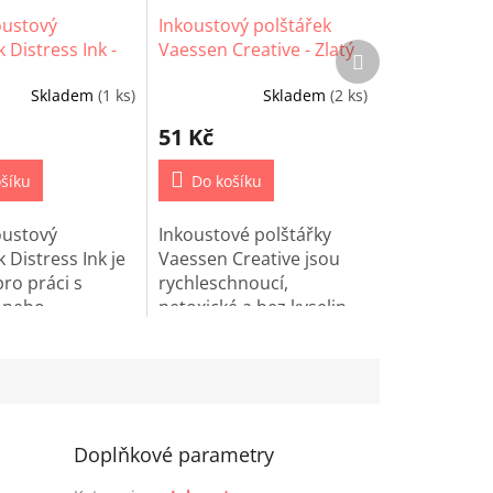
oustový
Inkoustový polštářek
 Distress Ink -
Vaessen Creative - Zlatý
Další
produkt
ot
Skladem
(1 ks)
Skladem
(2 ks)
51 Kč
šíku
Do košíku
oustový
Inkoustové polštářky
 Distress Ink je
Vaessen Creative jsou
ro práci s
rychleschnoucí,
 nebo
netoxické a bez kyselin.
ání.
Skvěle se hodí na
razítkování přání, alb,
deníků i dalších
papírových projektů.
Doplňkové parametry