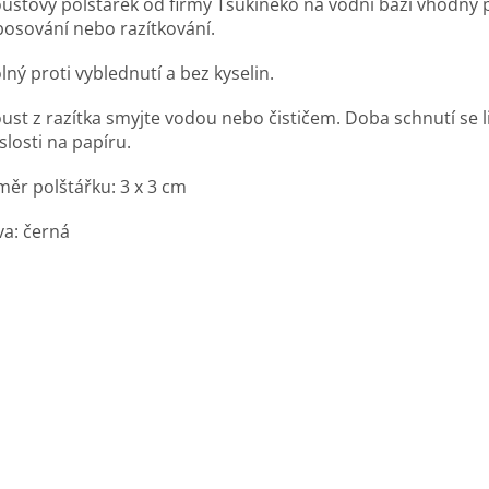
oustový polštářek od firmy Tsukineko na vodní bázi vhodný 
osování nebo razítkování.
ný proti vyblednutí a bez kyselin.
ust z razítka smyjte vodou nebo čističem. Doba schnutí se li
slosti na papíru.
měr polštářku: 3 x 3 cm
va: černá