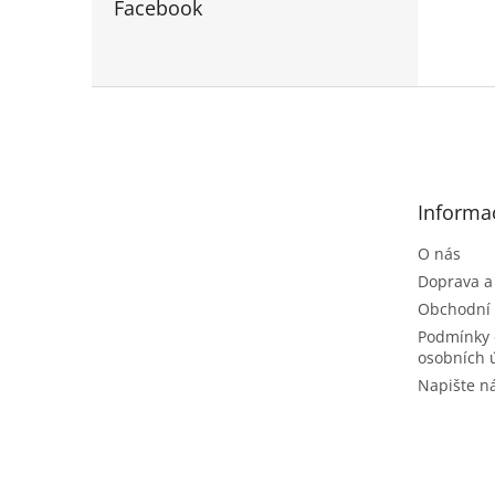
Facebook
Z
á
p
a
t
Informa
í
O nás
Doprava a
Obchodní
Podmínky 
osobních 
Napište 