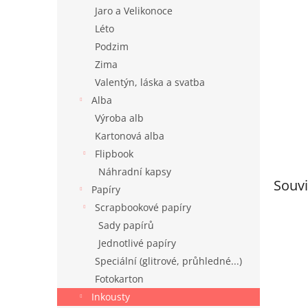
n
Jaro a Velikonoce
e
Léto
l
Podzim
Zima
Valentýn, láska a svatba
Alba
Výroba alb
Kartonová alba
Flipbook
Náhradní kapsy
Souvi
Papíry
Scrapbookové papíry
Sady papírů
Jednotlivé papíry
Speciální (glitrové, průhledné...)
Fotokarton
Inkousty