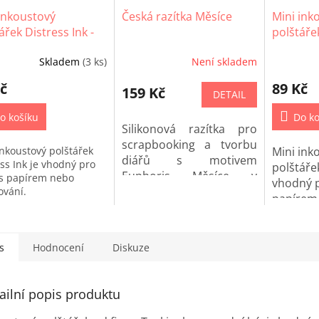
inkoustový
Česká razítka Měsíce
Mini ink
ářek Distress Ink -
polštářek
ard seed
Black So
Skladem
(3 ks)
Není skladem
č
89 Kč
159 Kč
DETAIL
o košíku
Do ko
Silikonová razítka pro
scrapbooking a tvorbu
inkoustový polštářek
Mini ink
diářů s motivem
ess Ink je vhodný pro
polštářek
Euphoris Měsíce v
 s papírem nebo
vhodný p
češtině.
kování.
papírem
razítkov
s
Hodnocení
Diskuze
ailní popis produktu