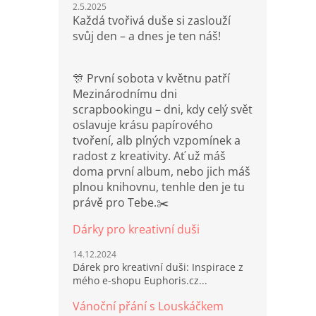
2.5.2025
Každá tvořivá duše si zaslouží
svůj den – a dnes je ten náš!
🎊 První sobota v květnu patří
Mezinárodnímu dni
scrapbookingu – dni, kdy celý svět
oslavuje krásu papírového
tvoření, alb plných vzpomínek a
radost z kreativity. Ať už máš
doma první album, nebo jich máš
plnou knihovnu, tenhle den je tu
právě pro Tebe.✂️
Dárky pro kreativní duši
14.12.2024
Dárek pro kreativní duši: Inspirace z
mého e-shopu Euphoris.cz...
Vánoční přání s Louskáčkem