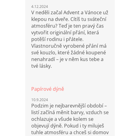
4.12.2024
V neděli začal Advent a Vánoce už
klepou na dveře. Cítíš tu sváteční
atmosféru? Teď je ten pravý čas
vytvořit originální přání, která
potěší rodinu i přátele.
Vlastnoručně vyrobené přání má
své kouzlo, které žádné koupené
nenahradí – je v něm kus tebe a
tvé lásky.
Papírové dýně
10.9.2024
Podzim je nejbarevnější období –
listí začíná měnit barvy, vzduch se
ochlazuje a všude kolem se
objevují dýně. Pokud i ty miluješ
tuhle atmosféru a chceš si domov