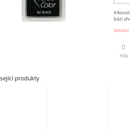
Inkoust
bázi v
Detailní
TISK
sející produkty