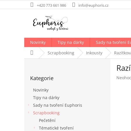
Přejít
+420 773 661 986
info@euphoris.cz
na
obsah
Novinky
Tipy na dárky
Sady na tvoření E
Domů
Scrapbooking
Inkousty
Razítkov
P
Razí
o
Přeskočit
s
Kategorie
Průměr
Neoho
kategorie
t
hodnoc
r
produk
Novinky
a
je
Tipy na dárky
n
0,0
Sady na tvoření Euphoris
z
n
5
í
Scrapbooking
hvězdič
p
Pečetění
a
Tématické tvoření