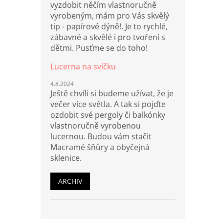
vyzdobit něčím vlastnoručně
vyrobeným, mám pro Vás skvělý
tip - papírové dýně!. Je to rychlé,
zábavné a skvělé i pro tvoření s
dětmi. Pusťme se do toho!
Lucerna na svíčku
4.8.2024
Ještě chvíli si budeme užívat, že je
večer více světla. A tak si pojďte
ozdobit své pergoly či balkónky
vlastnoručně vyrobenou
lucernou. Budou vám stačit
Macramé šňůry a obyčejná
sklenice.
ARCHIV