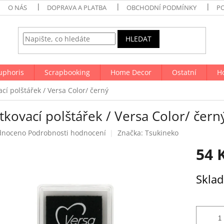
O NÁS
DOPRAVA A PLATBA
OBCHODNÍ PODMÍNKY
P
HLEDAT
uphoris
Scrapbooking
Home Decor
Ostatní
H
ací polštářek / Versa Color/ černý
tkovací polštářek / Versa Color/ čern
né
dnoceno
Podrobnosti hodnocení
Značka:
Tsukineko
ení
54 
tu
Měrná
Skla
cena:
ek.