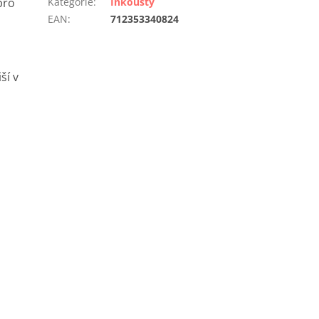
pro
Kategorie
:
Inkousty
EAN
:
712353340824
ší v