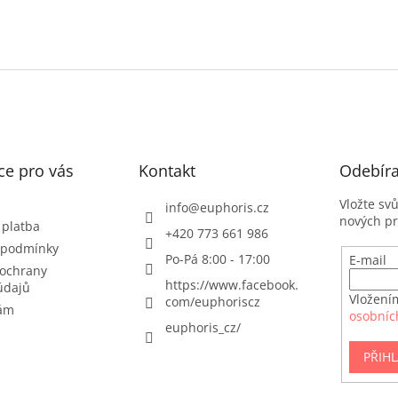
ce pro vás
Kontakt
Odebíra
Vložte sv
info
@
euphoris.cz
nových p
 platba
+420 773 661 986
 podmínky
Po-Pá 8:00 - 17:00
E-mail
ochrany
https://www.facebook.
údajů
Vložení
com/euphoriscz
nám
osobníc
euphoris_cz/
PŘIHL