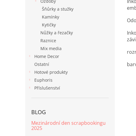
Ink
Ozdoby
emb
Šňůrky a stužky
Kamínky
Odol
Kytičky
Inko
Nůžky a řezačky
závi
Raznice
Mix media
roz
Home Decor
bar
Ostatní
Hotové produkty
Euphoris
Příslušenství
BLOG
Mezinárodní den scrapbookingu
2025