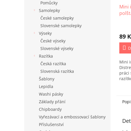
Pomůcky
Mini 
Samolepky
polšt
České samolepky
Must
Slovenské samolepky
Výseky
89 K
České výseky
D
Slovenské výseky
Razítka
Mini 
Česká razítka
Distr
Slovenská razítka
práci
razít
Šablony
Lepidla
Washi pásky
Základy přání
Popi
Chipboardy
Vyřezávací a embossovací šablony
Det
Příslušenství