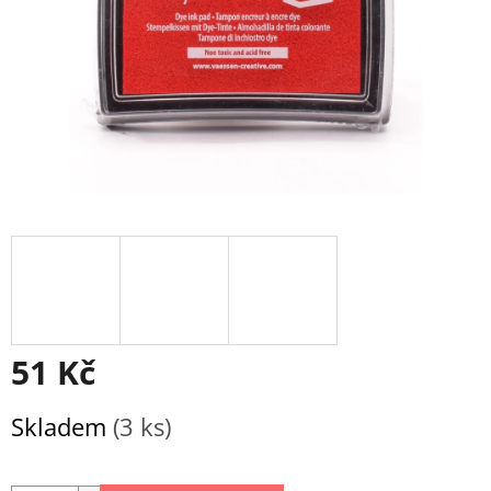
51 Kč
Měrná
Skladem
(3 ks)
cena: