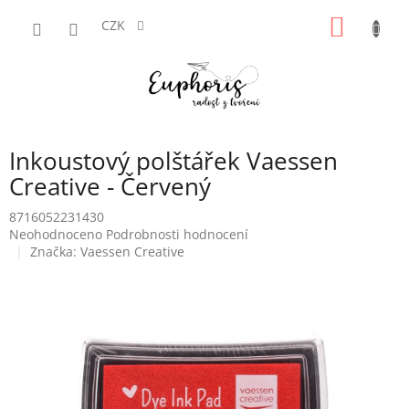
Přejít
NÁKUP
na
CZK
obsah
KOŠÍK
Inkoustový polštářek Vaessen
Creative - Červený
8716052231430
Průměrné
Neohodnoceno
Podrobnosti hodnocení
hodnocení
Značka:
Vaessen Creative
produktu
je
0,0
z
5
hvězdiček.