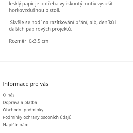
lesklý papír je potřeba vytisknutý motiv vysušit
horkovzdušnou pistolí.
Skvěle se hodí na razítkování přání, alb, deníků i
dalších papírových projektů.
Rozměr: 6x3,5 cm
Z
á
p
a
Informace pro vás
t
O nás
í
Doprava a platba
Obchodní podmínky
Podmínky ochrany osobních údajů
Napište nám