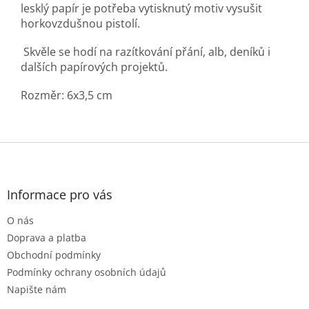
lesklý papír je potřeba vytisknutý motiv vysušit
horkovzdušnou pistolí.
Skvěle se hodí na razítkování přání, alb, deníků i
dalších papírových projektů.
Rozměr: 6x3,5 cm
Z
á
p
a
Informace pro vás
t
O nás
í
Doprava a platba
Obchodní podmínky
Podmínky ochrany osobních údajů
Napište nám