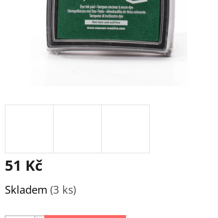
51 Kč
Měrná
Skladem
(3 ks)
cena: