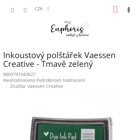
Přejít
NÁKUP
na
CZK
obsah
KOŠÍK
Inkoustový polštářek Vaessen
Creative - Tmavě zelený
9005791043627
Průměrné
Neohodnoceno
Podrobnosti hodnocení
hodnocení
Značka:
Vaessen Creative
produktu
je
0,0
z
5
hvězdiček.