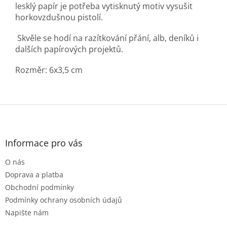
lesklý papír je potřeba vytisknutý motiv vysušit
horkovzdušnou pistolí.
Skvěle se hodí na razítkování přání, alb, deníků i
dalších papírových projektů.
Rozměr: 6x3,5 cm
Z
á
p
a
Informace pro vás
t
O nás
í
Doprava a platba
Obchodní podmínky
Podmínky ochrany osobních údajů
Napište nám