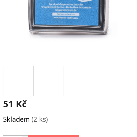
51 Kč
Měrná
Skladem
(2 ks)
cena: