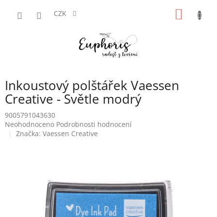
Přejít
NÁKUP
na
CZK
obsah
KOŠÍK
Inkoustový polštářek Vaessen
Creative - Světle modrý
9005791043630
Průměrné
Neohodnoceno
Podrobnosti hodnocení
hodnocení
Značka:
Vaessen Creative
produktu
je
0,0
z
5
hvězdiček.