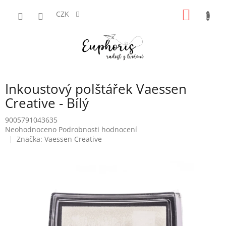
Přejít
NÁKUP
na
CZK
obsah
KOŠÍK
Inkoustový polštářek Vaessen
Creative - Bílý
9005791043635
Průměrné
Neohodnoceno
Podrobnosti hodnocení
hodnocení
Značka:
Vaessen Creative
produktu
je
0,0
z
5
hvězdiček.