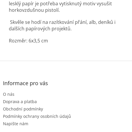
lesklý papír je potřeba vytisknutý motiv vysušit
horkovzdušnou pistolí.
Skvěle se hodí na razítkování přání, alb, deníků i
dalších papírových projektů.
Rozměr: 6x3,5 cm
Z
á
p
a
Informace pro vás
t
O nás
í
Doprava a platba
Obchodní podmínky
Podmínky ochrany osobních údajů
Napište nám