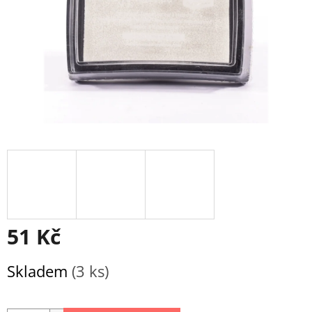
51 Kč
Měrná
Skladem
(3 ks)
cena: