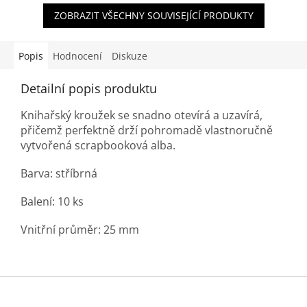
ZOBRAZIT VŠECHNY SOUVISEJÍCÍ PRODUKTY
Popis
Hodnocení
Diskuze
Detailní popis produktu
Knihařský kroužek se snadno otevírá a uzavírá,
přičemž perfektně drží pohromadě vlastnoručně
vytvořená scrapbooková alba.
Barva: stříbrná
Balení: 10 ks
Vnitřní průměr: 25 mm
Z
á