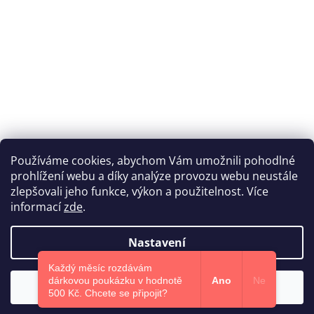
Používáme cookies, abychom Vám umožnili pohodlné
prohlížení webu a díky analýze provozu webu neustále
Katka Hromasová Foto
zlepšovali jeho funkce, výkon a použitelnost. Více
informací
zde
.
Nastavení
Vytvořil Shoptet
Každý měsíc rozdávám
dárkovou poukázku v hodnotě
Ano
Ne
Souhlasím
Copyright 2026
Euphoris.cz
. Všechna práva vyhrazena.
500 Kč.​ Chcete se připojit?