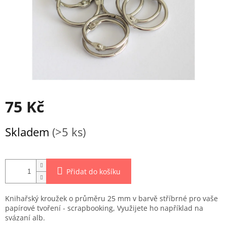
75 Kč
Měrná
Skladem
(>5 ks)
cena:
Přidat do košíku
Knihařský kroužek o průměru 25 mm v barvě stříbrné pro vaše
papírové tvoření - scrapbooking, Využijete ho například na
svázaní alb.