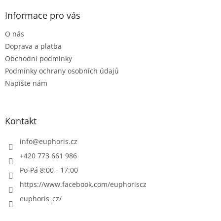
p
a
Informace pro vás
t
O nás
í
Doprava a platba
Obchodní podmínky
Podmínky ochrany osobních údajů
Napište nám
Kontakt
info
@
euphoris.cz
+420 773 661 986
Po-Pá 8:00 - 17:00
https://www.facebook.com/euphoriscz
euphoris_cz/