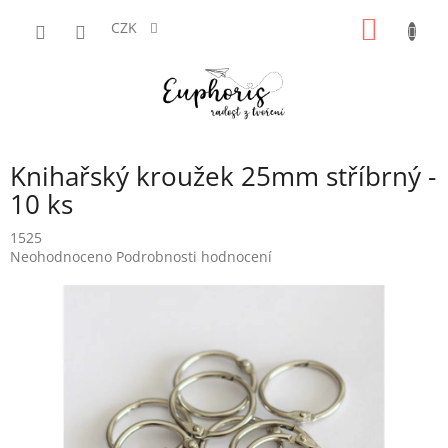
Přejít
NÁKUP
na
CZK
obsah
KOŠÍK
Knihařský kroužek 25mm stříbrný -
10 ks
1525
Průměrné
Neohodnoceno
Podrobnosti hodnocení
hodnocení
produktu
je
0,0
z
5
hvězdiček.