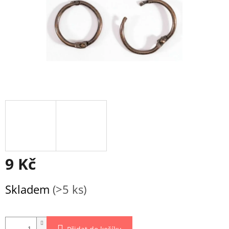
9 Kč
Měrná
Skladem
(>5 ks)
cena: