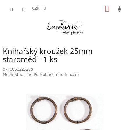
Přejít
NÁKUP
na
CZK
obsah
KOŠÍK
Knihařský kroužek 25mm
staroměď - 1 ks
8716052229208
Průměrné
Neohodnoceno
Podrobnosti hodnocení
hodnocení
produktu
je
0,0
z
5
hvězdiček.