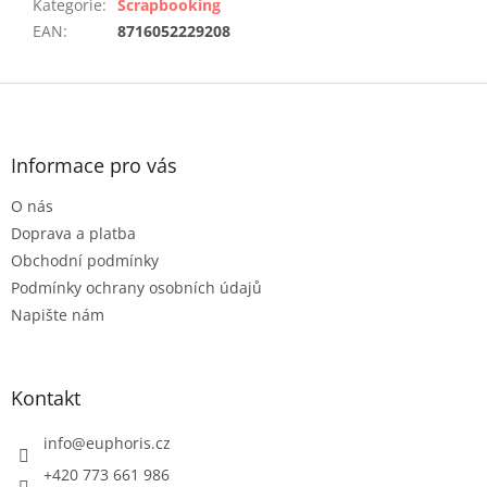
Kategorie
:
Scrapbooking
EAN
:
8716052229208
Z
á
p
a
Informace pro vás
t
O nás
í
Doprava a platba
Obchodní podmínky
Podmínky ochrany osobních údajů
Napište nám
Kontakt
info
@
euphoris.cz
+420 773 661 986