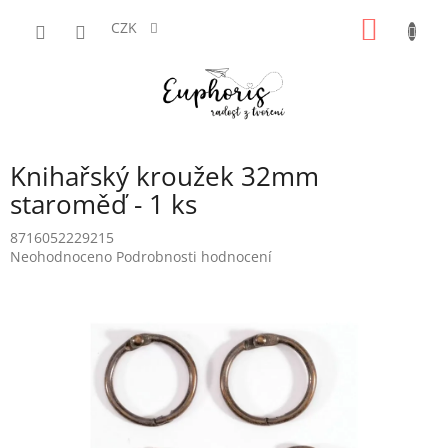
Přejít
NÁKUP
na
CZK
obsah
KOŠÍK
Knihařský kroužek 32mm
staroměď - 1 ks
8716052229215
Průměrné
Neohodnoceno
Podrobnosti hodnocení
hodnocení
produktu
je
0,0
z
5
hvězdiček.