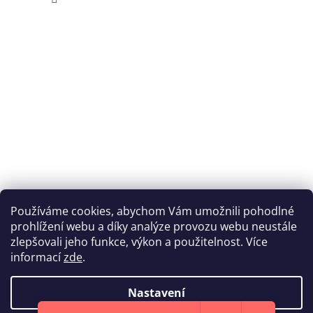
Používáme cookies, abychom Vám umožnili pohodlné
prohlížení webu a díky analýze provozu webu neustále
Katka Hromasová Foto
zlepšovali jeho funkce, výkon a použitelnost. Více
informací
zde
.
Nastavení
Vytvořil Shoptet