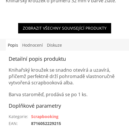
Knihařský kroužek o průměru 32 mm v barvě zlaté.
ZOBRAZIT VŠECHNY SOUVISEJÍCÍ PRODUKTY
Popis
Hodnocení
Diskuze
Detailní popis produktu
Knihařský kroužek se snadno otevírá a uzavírá,
přičemž perfektně drží pohromadě vlastnoručně
vytvořená scrapbooková alba.
Barva staroměď, prodává se po 1 ks.
Doplňkové parametry
Kategorie
:
Scrapbooking
EAN
:
8716052229215