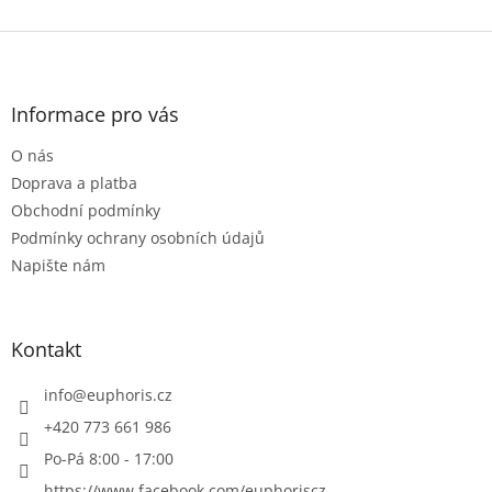
Z
á
p
a
Informace pro vás
t
O nás
í
Doprava a platba
Obchodní podmínky
Podmínky ochrany osobních údajů
Napište nám
Kontakt
info
@
euphoris.cz
+420 773 661 986
Po-Pá 8:00 - 17:00
https://www.facebook.com/euphoriscz