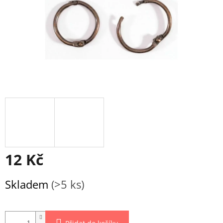
12 Kč
Měrná
Skladem
(>5 ks)
cena: