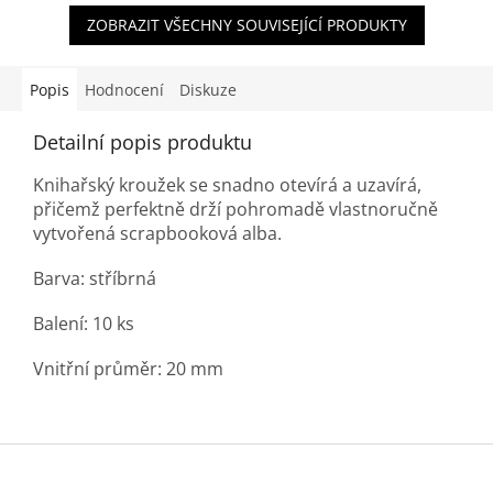
ZOBRAZIT VŠECHNY SOUVISEJÍCÍ PRODUKTY
Popis
Hodnocení
Diskuze
Detailní popis produktu
Knihařský kroužek se snadno otevírá a uzavírá,
přičemž perfektně drží pohromadě vlastnoručně
vytvořená scrapbooková alba.
Barva: stříbrná
Balení: 10 ks
Vnitřní průměr: 20 mm
Z
á