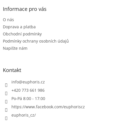
p
a
Informace pro vás
t
O nás
í
Doprava a platba
Obchodní podmínky
Podmínky ochrany osobních údajů
Napište nám
Kontakt
info
@
euphoris.cz
+420 773 661 986
Po-Pá 8:00 - 17:00
https://www.facebook.com/euphoriscz
euphoris_cz/