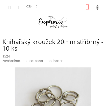
Přejít
NÁKUP
na
CZK
obsah
KOŠÍK
Knihařský kroužek 20mm stříbrný -
10 ks
1524
Průměrné
Neohodnoceno
Podrobnosti hodnocení
hodnocení
produktu
je
0,0
z
5
hvězdiček.