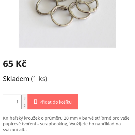
65 Kč
Měrná
Skladem
(1 ks)
cena:
Přidat do košíku
Knihařský kroužek o průměru 20 mm v barvě stříbrné pro vaše
papírové tvoření - scrapbooking, Využijete ho například na
svázaní alb.