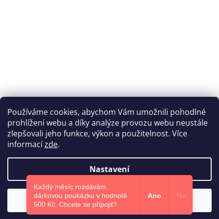
Používáme cookies, abychom Vám umožnili pohodlné
prohlížení webu a díky analýze provozu webu neustále
Katka Hromasová Foto
zlepšovali jeho funkce, výkon a použitelnost. Více
informací
zde
.
Nastavení
Vytvořil Shoptet
Každý měsíc rozdávám
dárkovou poukázku v hodnotě
Ano
Ne
Souhlasím
Copyright 2026
Euphoris.cz
. Všechna práva vyhrazena.
500 Kč.​ Chcete se připojit?