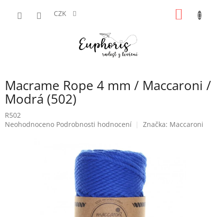
Přejít
NÁKUP
na
CZK
obsah
KOŠÍK
Macrame Rope 4 mm / Maccaroni /
Modrá (502)
R502
Průměrné
Neohodnoceno
Podrobnosti hodnocení
Značka:
Maccaroni
hodnocení
produktu
je
0,0
z
5
hvězdiček.