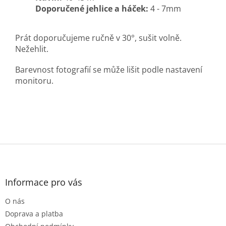
Doporučené jehlice a háček:
4 - 7mm
Prát doporučujeme ručně v 30°, sušit volně.
Nežehlit.
Barevnost fotografií se může lišit podle nastavení
monitoru.
Z
á
p
a
Informace pro vás
t
O nás
í
Doprava a platba