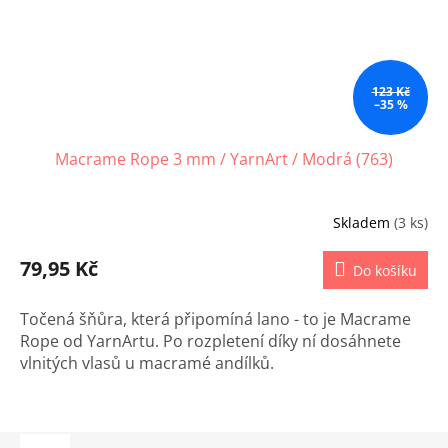
123 Kč
–35 %
Macrame Rope 3 mm / YarnArt / Modrá (763)
Skladem
(3 ks)
79,95 Kč
Do košíku
Točená šňůra, která připomíná lano - to je Macrame
Rope od YarnArtu. Po rozpletení díky ní dosáhnete
vlnitých vlasů u macramé andílků.