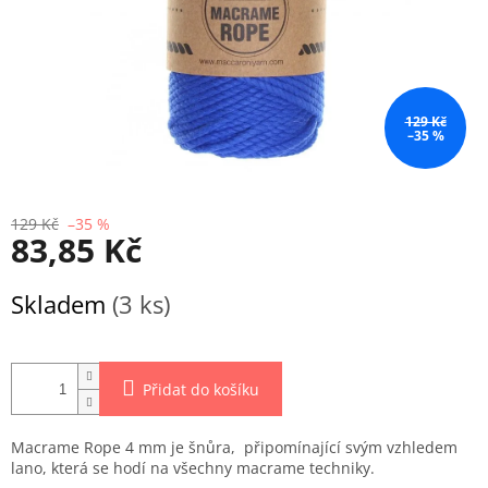
129 Kč
–35 %
129 Kč
–35 %
83,85 Kč
Měrná
Skladem
(3 ks)
cena:
Přidat do košíku
Macrame Rope 4 mm je šnůra, připomínající svým vzhledem
lano, která se hodí na všechny macrame techniky.