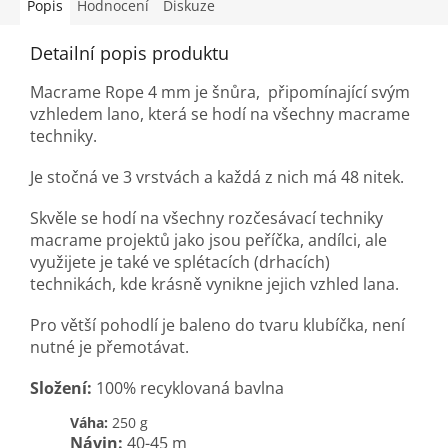
Popis
Hodnocení
Diskuze
Detailní popis produktu
Macrame Rope 4 mm je šnůra, připomínající svým
vzhledem lano, která se hodí na všechny macrame
techniky.
Je stočná ve 3 vrstvách a každá z nich má 48 nitek.
Skvěle se hodí na všechny rozčesávací techniky
m
acrame projektů jako jsou peříčka, andílci, ale
využijete je také ve splétacích (drhacích)
technikách, kde krásně vynikne jejich vzhled lana.
Pro větší pohodlí je baleno do tvaru klubíčka, není
nutné je přemotávat.
Složení:
100% recyklovaná bavlna
Váha:
250 g
Návin:
40-45 m