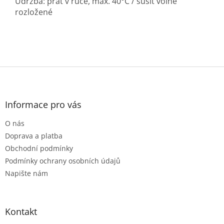
Údržba: prát v ruce, max. 40°C / sušit volně
rozložené
Z
á
p
a
Informace pro vás
t
O nás
í
Doprava a platba
Obchodní podmínky
Podmínky ochrany osobních údajů
Napište nám
Kontakt