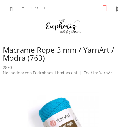
Přejít
NÁKUP
na
CZK
obsah
KOŠÍK
Macrame Rope 3 mm / YarnArt /
Modrá (763)
2890
Průměrné
Neohodnoceno
Podrobnosti hodnocení
Značka:
YarnArt
hodnocení
produktu
je
0,0
z
5
hvězdiček.