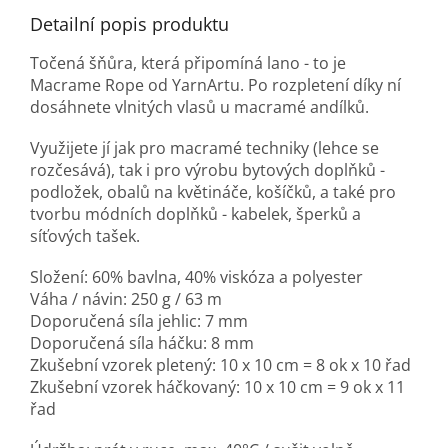
Detailní popis produktu
Točená šňůra, která připomíná lano - to je
Macrame Rope od YarnArtu. Po rozpletení díky ní
dosáhnete vlnitých vlasů u macramé andílků.
Využijete jí jak pro macramé techniky (lehce se
rozčesává), tak i pro výrobu bytových doplňků -
podložek, obalů na květináče, košíčků, a také pro
tvorbu módních doplňků - kabelek, šperků a
síťových tašek.
Složení: 60% bavlna, 40% viskóza a polyester
Váha / návin: 250 g / 63 m
Doporučená síla jehlic: 7 mm
Doporučená síla háčku: 8 mm
Zkušební vzorek pletený: 10 x 10 cm = 8 ok x 10 řad
Zkušební vzorek háčkovaný: 10 x 10 cm = 9 ok x 11
řad