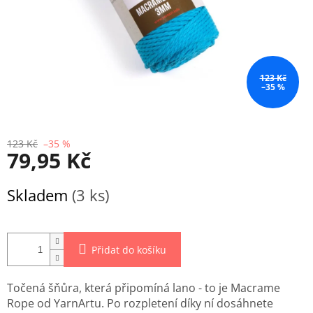
123 Kč
–35 %
123 Kč
–35 %
79,95 Kč
Měrná
Skladem
(3 ks)
cena:
Přidat do košíku
Točená šňůra, která připomíná lano - to je Macrame
Rope od YarnArtu. Po rozpletení díky ní dosáhnete