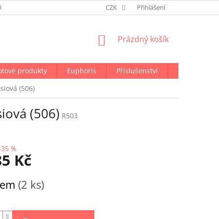
ODMÍNKY OCHRANY OSOBNÍCH ÚDAJŮ
CZK
NAPIŠTE NÁM
Přihlášení
NÁKUPNÍ
Prázdný košík
KOŠÍK
otové produkty
Euphoris
Příslušenství
Doprava a p
iová (506)
iová (506)
R503
–35 %
85 Kč
dem
(2 ks)