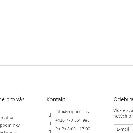
ce pro vás
Kontakt
Odebíra
Vložte sv
info
@
euphoris.cz
nových p
 platba
+420 773 661 986
 podmínky
Po-Pá 8:00 - 17:00
E-mail
ochrany