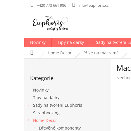
Přejít
+420 773 661 986
info@euphoris.cz
na
obsah
Novinky
Tipy na dárky
Sady na tvoření E
Domů
Home Decor
Příze na macramé
P
Mac
o
Přeskočit
s
Kategorie
Průměr
Neoho
kategorie
t
hodnoc
r
produk
Novinky
a
je
Tipy na dárky
n
0,0
Sady na tvoření Euphoris
z
n
5
í
Scrapbooking
hvězdič
p
Home Decor
a
Dřevěné komponenty