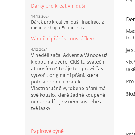
Dárky pro kreativní duši
14.12.2024
Det
Dárek pro kreativní duši: Inspirace z
mého e-shopu Euphoris.cz...
Mac
tech
Vánoční přání s Louskáčkem
4.12.2024
Je s
V neděli začal Advent a Vánoce už
klepou na dveře. Cítíš tu sváteční
Skv
atmosféru? Teď je ten pravý čas
také
vytvořit originální přání, která
Pro
potěší rodinu i přátele.
Vlastnoručně vyrobené přání má
Slo
své kouzlo, které žádné koupené
nenahradí – je v něm kus tebe a
tvé lásky.
Papírové dýně
Prá