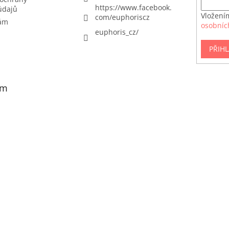
https://www.facebook.
údajů
Vložení
com/euphoriscz
nám
osobníc
euphoris_cz/
PŘIHL
am