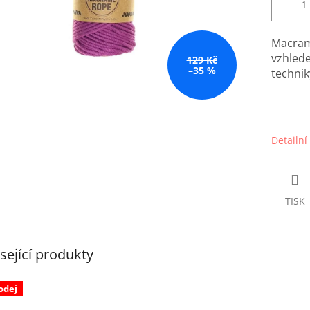
Macram
vzhled
129 Kč
–35 %
technik
Detailní
TISK
sející produkty
odej