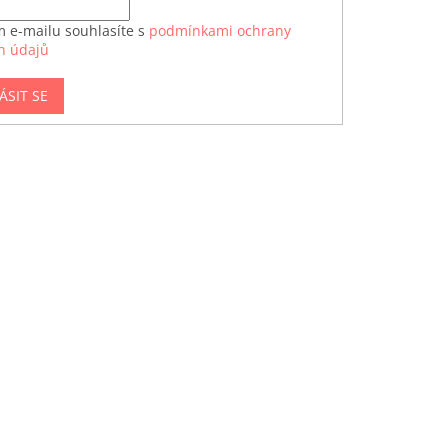
m e-mailu souhlasíte s
podmínkami ochrany
h údajů
ÁSIT SE