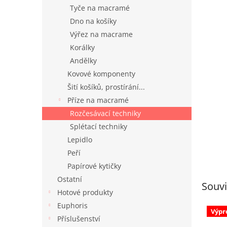
n
Tyče na macramé
e
Dno na košíky
l
Výřez na macrame
Korálky
Andělky
Kovové komponenty
Šití košíků, prostírání...
Příze na macramé
Rozčesávací techniky
Splétací techniky
Lepidlo
Peří
Papírové kytičky
Ostatní
Souvi
Hotové produkty
Euphoris
Výpr
Příslušenství