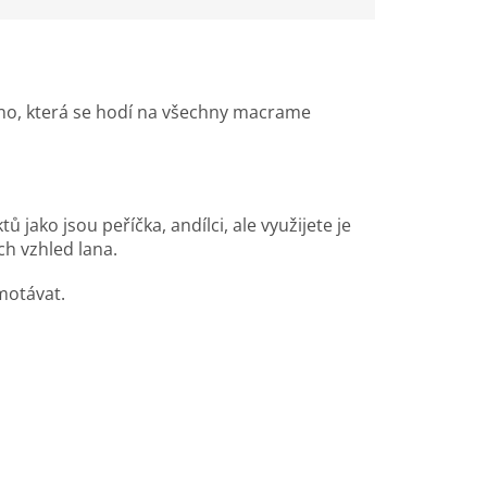
no, která se hodí na všechny macrame
ů jako jsou peříčka, andílci, ale využijete je
ich vzhled lana.
emotávat.