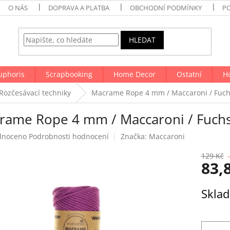
O NÁS
DOPRAVA A PLATBA
OBCHODNÍ PODMÍNKY
P
HLEDAT
uphoris
Scrapbooking
Home Decor
Ostatní
H
Rozčesávací techniky
Macrame Rope 4 mm / Maccaroni / Fuchs
rame Rope 4 mm / Maccaroni / Fuchs
né
dnoceno
Podrobnosti hodnocení
Značka:
Maccaroni
ení
tu
129 Kč
83,
Měrná
Skla
cena:
ek.