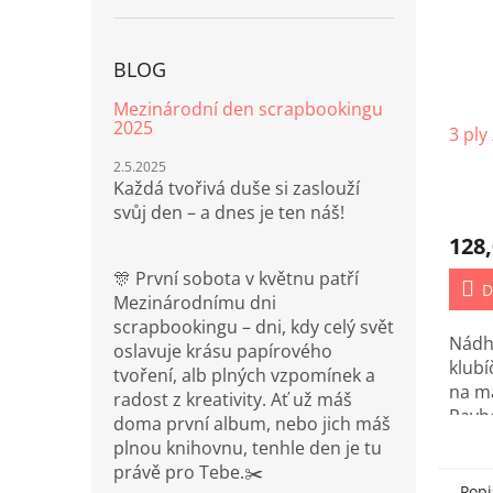
BLOG
Mezinárodní den scrapbookingu
2025
3 ply
2.5.2025
Každá tvořivá duše si zaslouží
svůj den – a dnes je ten náš!
128,
🎊 První sobota v květnu patří
D
Mezinárodnímu dni
scrapbookingu – dni, kdy celý svět
Nádh
oslavuje krásu papírového
klubí
tvoření, alb plných vzpomínek a
na m
radost z kreativity. Ať už máš
Rayh
doma první album, nebo jich máš
plnou knihovnu, tenhle den je tu
právě pro Tebe.✂️
Popi