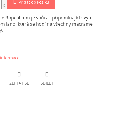
Přidat do košíku
e Rope 4 mm je šnůra, připomínající svým
em lano, která se hodí na všechny macrame
y.
 informace
ZEPTAT SE
SDÍLET