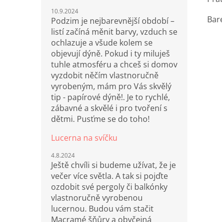
10.9.2024
Bar
Podzim je nejbarevnější období –
listí začíná měnit barvy, vzduch se
ochlazuje a všude kolem se
objevují dýně. Pokud i ty miluješ
tuhle atmosféru a chceš si domov
vyzdobit něčím vlastnoručně
vyrobeným, mám pro Vás skvělý
tip - papírové dýně!. Je to rychlé,
zábavné a skvělé i pro tvoření s
dětmi. Pusťme se do toho!
Lucerna na svíčku
4.8.2024
Ještě chvíli si budeme užívat, že je
večer více světla. A tak si pojďte
ozdobit své pergoly či balkónky
vlastnoručně vyrobenou
lucernou. Budou vám stačit
Macramé šňůry a obyčejná