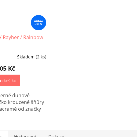
197 Kč
–35 %
 / Rayher / Rainbow
Skladem
(2 ks)
05 Kč
o košíku
erné duhové
čko kroucené šňůry
acramé od značky
er.
s
Hodnocení
Diskuze