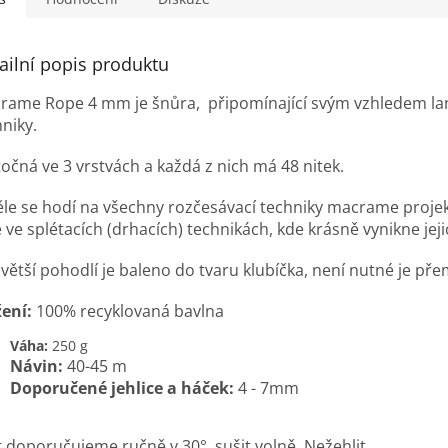
ailní popis produktu
rame Rope 4 mm je šnůra, připomínající svým vzhledem la
niky.
točná ve 3 vrstvách a každá z nich má 48 nitek.
ěle se hodí na všechny rozčesávací techniky m
acrame projekt
 ve splétacích (drhacích) technikách, kde krásně vynikne jej
 větší pohodlí je baleno do tvaru klubíčka, není nutné je př
žení:
100% recyklovaná bavlna
Váha:
250 g
Návin:
40-45 m
Doporučené jehlice a háček:
4 - 7mm
t doporučujeme ručně v 30°, sušit volně. Nežehlit.