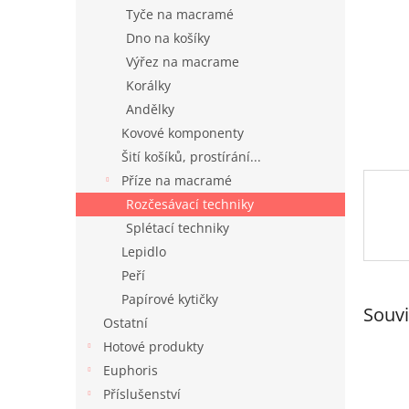
n
Tyče na macramé
e
Dno na košíky
l
Výřez na macrame
Korálky
Andělky
Kovové komponenty
Šití košíků, prostírání...
Příze na macramé
Rozčesávací techniky
Splétací techniky
Lepidlo
Peří
Papírové kytičky
Souvi
Ostatní
Hotové produkty
Euphoris
Příslušenství