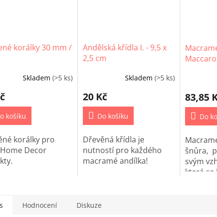
ené korálky 30 mm /
Andělská křídla I. - 9,5 x
Macrame
2,5 cm
Maccaron
(506)
Skladem
(>5 ks)
Skladem
(>5 ks)
č
20 Kč
83,85 
o košíku
Do košíku
Do ko
ěné korálky pro
Dřevěná křídla je
Macrame
 Home Decor
nutností pro každého
šnůra, p
kty.
macramé andílka!
svým vzh
která se
macrame
s
Hodnocení
Diskuze