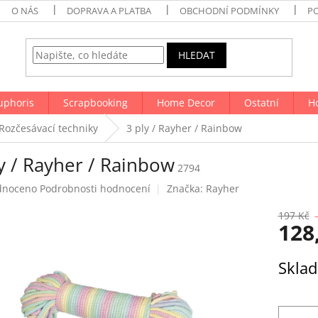
O NÁS
DOPRAVA A PLATBA
OBCHODNÍ PODMÍNKY
P
HLEDAT
uphoris
Scrapbooking
Home Decor
Ostatní
H
Rozčesávací techniky
3 ply / Rayher / Rainbow
y / Rayher / Rainbow
2794
né
dnoceno
Podrobnosti hodnocení
Značka:
Rayher
ení
tu
197 Kč
128
Měrná
Skla
cena:
ek.