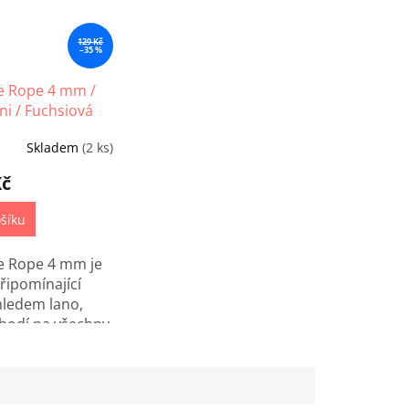
129 Kč
–35 %
 Rope 4 mm /
i / Fuchsiová
Skladem
(2 ks)
Kč
šíku
 Rope 4 mm je
řipomínající
ledem lano,
 hodí na všechny
 techniky.