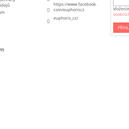
https://www.facebook.
údajů
Vložení
com/euphoriscz
nám
osobníc
euphoris_cz/
PŘIHL
am