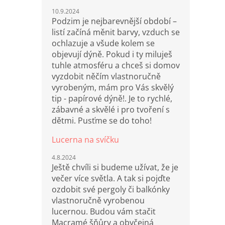
10.9.2024
Podzim je nejbarevnější období –
listí začíná měnit barvy, vzduch se
ochlazuje a všude kolem se
objevují dýně. Pokud i ty miluješ
tuhle atmosféru a chceš si domov
vyzdobit něčím vlastnoručně
vyrobeným, mám pro Vás skvělý
tip - papírové dýně!. Je to rychlé,
zábavné a skvělé i pro tvoření s
dětmi. Pusťme se do toho!
Lucerna na svíčku
4.8.2024
Ještě chvíli si budeme užívat, že je
večer více světla. A tak si pojďte
ozdobit své pergoly či balkónky
vlastnoručně vyrobenou
lucernou. Budou vám stačit
Macramé šňůry a obyčejná