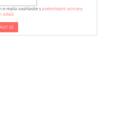
m e-mailu souhlasíte s
podmínkami ochrany
h údajů
ÁSIT SE