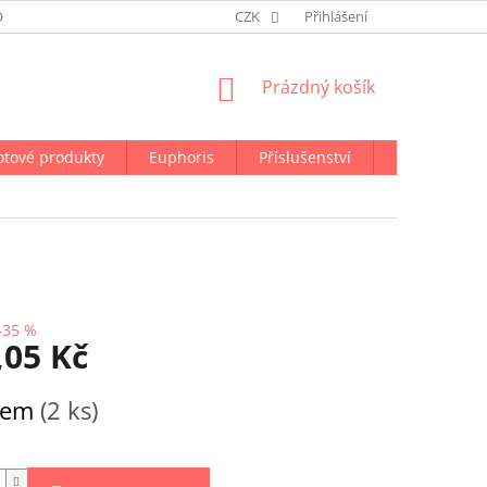
ODMÍNKY OCHRANY OSOBNÍCH ÚDAJŮ
CZK
NAPIŠTE NÁM
Přihlášení
NÁKUPNÍ
Prázdný košík
KOŠÍK
otové produkty
Euphoris
Příslušenství
Doprava a p
–35 %
,05 Kč
dem
(2 ks)