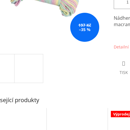
Nádher
macram
197 Kč
–35 %
Detailní
TISK
sející produkty
Výprodej