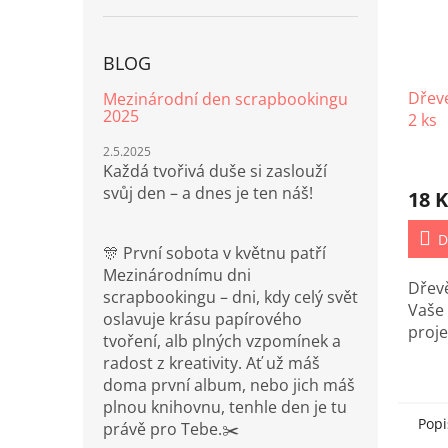
BLOG
Dřev
Mezinárodní den scrapbookingu
2025
2 ks
2.5.2025
Každá tvořivá duše si zaslouží
svůj den – a dnes je ten náš!
18 K
D
🎊 První sobota v květnu patří
Mezinárodnímu dni
Dřev
scrapbookingu – dni, kdy celý svět
Vaše
oslavuje krásu papírového
proje
tvoření, alb plných vzpomínek a
radost z kreativity. Ať už máš
doma první album, nebo jich máš
plnou knihovnu, tenhle den je tu
Popi
právě pro Tebe.✂️