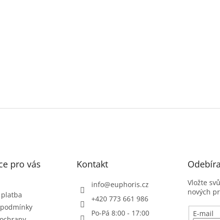
ce pro vás
Kontakt
Odebíra
Vložte sv
info
@
euphoris.cz
nových p
 platba
+420 773 661 986
 podmínky
Po-Pá 8:00 - 17:00
E-mail
ochrany