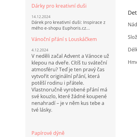
Dárky pro kreativní duši
Det
14.12.2024
Dárek pro kreativní duši: Inspirace z
Nád
mého e-shopu Euphoris.cz...
Slo
Vánoční přání s Louskáčkem
Dél
4.12.2024
V neděli začal Advent a Vánoce už
Hmo
klepou na dveře. Cítíš tu sváteční
atmosféru? Teď je ten pravý čas
vytvořit originální přání, která
potěší rodinu i přátele.
Vlastnoručně vyrobené přání má
své kouzlo, které žádné koupené
nenahradí – je v něm kus tebe a
tvé lásky.
Papírové dýně