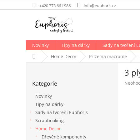
Přejít
+420 773 661 986
info@euphoris.cz
na
obsah
Novinky
Tipy na dárky
Sady na tvoření E
Domů
Home Decor
Příze na macramé
P
3 pl
o
Přeskočit
s
Kategorie
Průměr
Neoho
kategorie
t
hodnoc
r
produk
Novinky
a
je
Tipy na dárky
n
0,0
Sady na tvoření Euphoris
z
n
5
í
Scrapbooking
hvězdič
p
Home Decor
a
Dřevěné komponenty