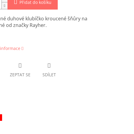
Přidat do košíku
né duhové klubíčko kroucené šňůry na
é od značky Rayher.
 informace
ZEPTAT SE
SDÍLET