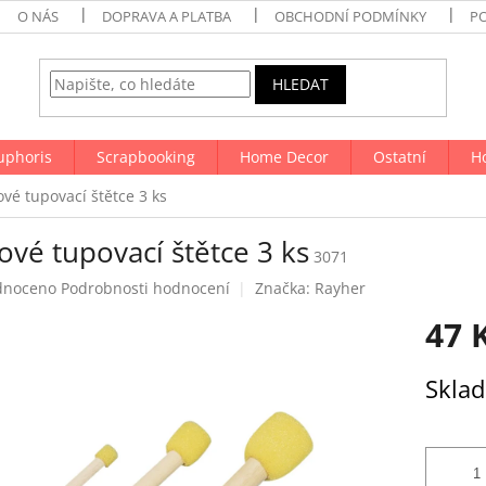
O NÁS
DOPRAVA A PLATBA
OBCHODNÍ PODMÍNKY
P
HLEDAT
uphoris
Scrapbooking
Home Decor
Ostatní
H
vé tupovací štětce 3 ks
vé tupovací štětce 3 ks
3071
né
dnoceno
Podrobnosti hodnocení
Značka:
Rayher
ení
47 
tu
Měrná
Skla
cena:
ek.