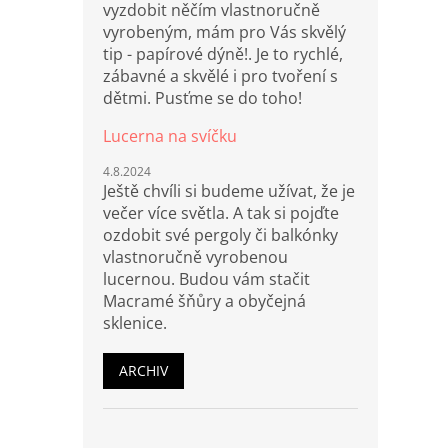
vyzdobit něčím vlastnoručně
vyrobeným, mám pro Vás skvělý
tip - papírové dýně!. Je to rychlé,
zábavné a skvělé i pro tvoření s
dětmi. Pusťme se do toho!
Lucerna na svíčku
4.8.2024
Ještě chvíli si budeme užívat, že je
večer více světla. A tak si pojďte
ozdobit své pergoly či balkónky
vlastnoručně vyrobenou
lucernou. Budou vám stačit
Macramé šňůry a obyčejná
sklenice.
ARCHIV