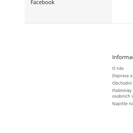
Facebook
Z
á
p
a
t
Informa
í
O nás
Doprava a
Obchodní
Podmínky 
osobních 
Napište 