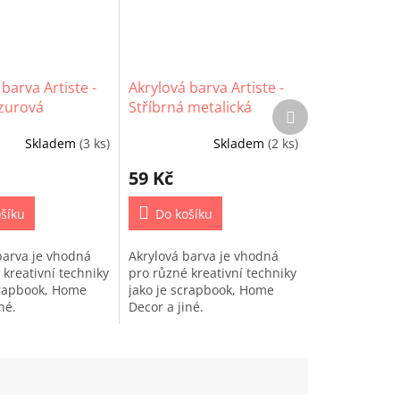
barva Artiste -
Akrylová barva Artiste -
zurová
Stříbrná metalická
Další
produkt
Skladem
(3 ks)
Skladem
(2 ks)
59 Kč
šíku
Do košíku
barva je vhodná
Akrylová barva je vhodná
 kreativní techniky
pro různé kreativní techniky
crapbook, Home
jako je scrapbook, Home
iné.
Decor a jiné.