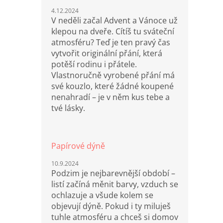
4.12.2024
V neděli začal Advent a Vánoce už
klepou na dveře. Cítíš tu sváteční
atmosféru? Teď je ten pravý čas
vytvořit originální přání, která
potěší rodinu i přátele.
Vlastnoručně vyrobené přání má
své kouzlo, které žádné koupené
nenahradí – je v něm kus tebe a
tvé lásky.
Papírové dýně
10.9.2024
Podzim je nejbarevnější období –
listí začíná měnit barvy, vzduch se
ochlazuje a všude kolem se
objevují dýně. Pokud i ty miluješ
tuhle atmosféru a chceš si domov