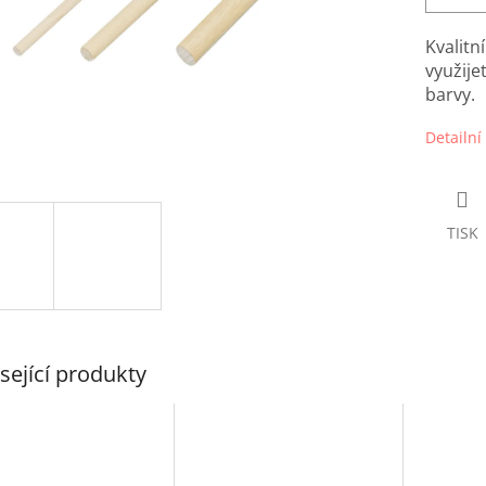
Kvalitn
využije
barvy.
Detailní
TISK
sející produkty