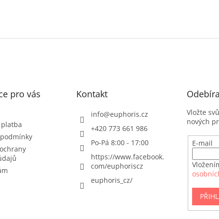
ce pro vás
Kontakt
Odebíra
Vložte sv
info
@
euphoris.cz
nových p
 platba
+420 773 661 986
 podmínky
Po-Pá 8:00 - 17:00
E-mail
ochrany
https://www.facebook.
údajů
Vložení
com/euphoriscz
nám
osobníc
euphoris_cz/
PŘIHL