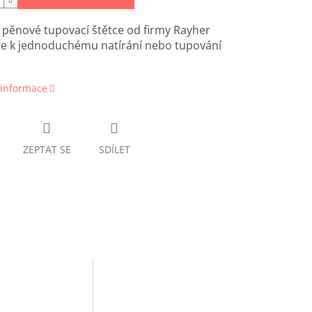
í pěnové tupovací štětce od firmy Rayher
te k jednoduchému natírání nebo tupování
 informace
ZEPTAT SE
SDÍLET