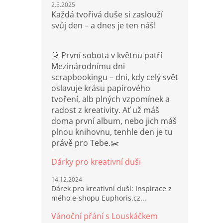
2.5.2025
Každá tvořivá duše si zaslouží
svůj den – a dnes je ten náš!
🎊 První sobota v květnu patří
Mezinárodnímu dni
scrapbookingu – dni, kdy celý svět
oslavuje krásu papírového
tvoření, alb plných vzpomínek a
radost z kreativity. Ať už máš
doma první album, nebo jich máš
plnou knihovnu, tenhle den je tu
právě pro Tebe.✂️
Dárky pro kreativní duši
14.12.2024
Dárek pro kreativní duši: Inspirace z
mého e-shopu Euphoris.cz...
Vánoční přání s Louskáčkem