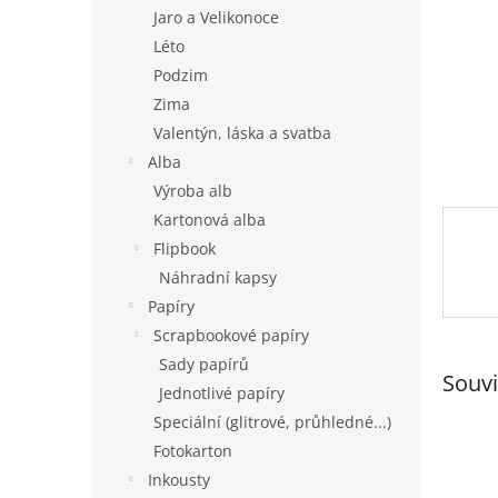
n
Jaro a Velikonoce
e
Léto
l
Podzim
Zima
Valentýn, láska a svatba
Alba
Výroba alb
Kartonová alba
Flipbook
Náhradní kapsy
Papíry
Scrapbookové papíry
Sady papírů
Souvi
Jednotlivé papíry
Speciální (glitrové, průhledné...)
Fotokarton
Inkousty