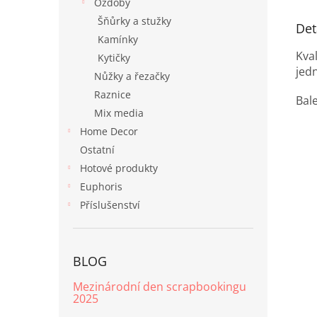
Ozdoby
Šňůrky a stužky
Det
Kamínky
Kval
Kytičky
jed
Nůžky a řezačky
Raznice
Bal
Mix media
Home Decor
Ostatní
Hotové produkty
Euphoris
Příslušenství
BLOG
Mezinárodní den scrapbookingu
2025