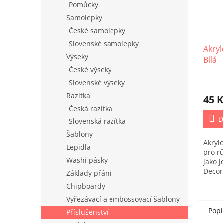
Pomůcky
Samolepky
České samolepky
Slovenské samolepky
Akryl
Výseky
Bílá
České výseky
Slovenské výseky
Razítka
45 K
Česká razítka
D
Slovenská razítka
Šablony
Akryl
Lepidla
pro r
Washi pásky
jako 
Decor
Základy přání
Chipboardy
Vyřezávací a embossovací šablony
Popi
Příslušenství