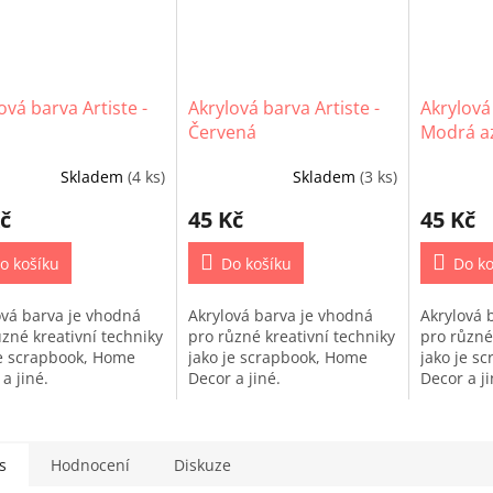
ová barva Artiste -
Akrylová barva Artiste -
Akrylová 
Červená
Modrá a
Skladem
(4 ks)
Skladem
(3 ks)
č
45 Kč
45 Kč
o košíku
Do košíku
Do ko
ová barva je vhodná
Akrylová barva je vhodná
Akrylová 
ůzné kreativní techniky
pro různé kreativní techniky
pro různé
je scrapbook, Home
jako je scrapbook, Home
jako je s
 a jiné.
Decor a jiné.
Decor a j
s
Hodnocení
Diskuze