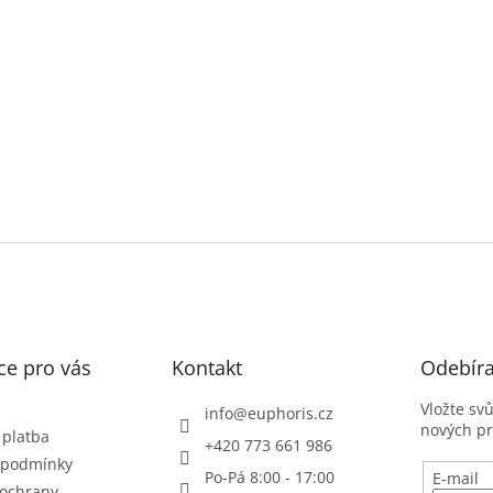
ce pro vás
Kontakt
Odebíra
Vložte sv
info
@
euphoris.cz
nových p
 platba
+420 773 661 986
 podmínky
Po-Pá 8:00 - 17:00
E-mail
ochrany