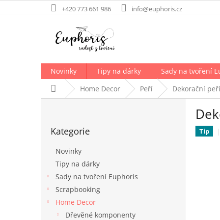
Přejít
+420 773 661 986
info@euphoris.cz
na
obsah
Novinky
Tipy na dárky
Sady na tvoření E
Domů
Home Decor
Peří
Dekorační peří
P
Deko
o
Přeskočit
s
Kategorie
kategorie
Tip
t
r
Novinky
a
Tipy na dárky
n
Sady na tvoření Euphoris
n
í
Scrapbooking
p
Home Decor
a
Dřevěné komponenty