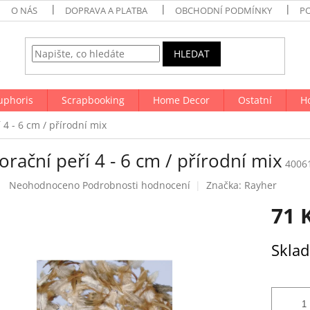
O NÁS
DOPRAVA A PLATBA
OBCHODNÍ PODMÍNKY
P
HLEDAT
uphoris
Scrapbooking
Home Decor
Ostatní
H
 4 - 6 cm / přírodní mix
rační peří 4 - 6 cm / přírodní mix
4006
Průměrné
Neohodnoceno
Podrobnosti hodnocení
Značka:
Rayher
hodnocení
71 
produktu
je
0,0
Měrná
Skla
z
cena:
5
hvězdiček.