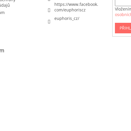
https://www.facebook.
údajů
Vložení
com/euphoriscz
nám
osobníc
euphoris_cz/
PŘIHL
am