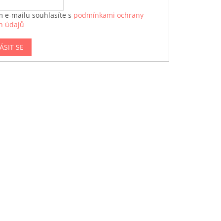
m e-mailu souhlasíte s
podmínkami ochrany
h údajů
ÁSIT SE