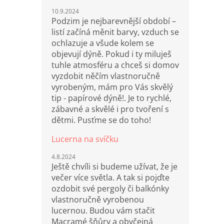
10.9.2024
Podzim je nejbarevnější období –
listí začíná měnit barvy, vzduch se
ochlazuje a všude kolem se
objevují dýně. Pokud i ty miluješ
tuhle atmosféru a chceš si domov
vyzdobit něčím vlastnoručně
vyrobeným, mám pro Vás skvělý
tip - papírové dýně!. Je to rychlé,
zábavné a skvělé i pro tvoření s
dětmi. Pusťme se do toho!
Lucerna na svíčku
4.8.2024
Ještě chvíli si budeme užívat, že je
večer více světla. A tak si pojďte
ozdobit své pergoly či balkónky
vlastnoručně vyrobenou
lucernou. Budou vám stačit
Macramé šňůry a obyčejná