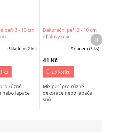
í peří 3 - 10 cm
Dekorační peří 3 - 10 cm
mix
/ fialový mix
Další
produkt
Skladem
(2 ks)
Skladem
(3 ks)
41 Kč
šíku
Do košíku
 pro různé
Mix peří pro různé
 nebo lapače
dekorace nebo lapače
snů.