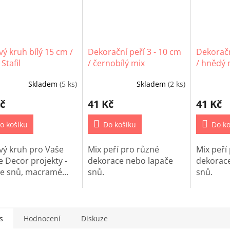
ý kruh bílý 15 cm /
Dekorační peří 3 - 10 cm
Dekoračn
 Stafil
/ černobílý mix
/ hnědý 
Skladem
(5 ks)
Skladem
(2 ks)
č
41 Kč
41 Kč
o košíku
Do košíku
Do ko
vý kruh pro Vaše
Mix peří pro různé
Mix peří
 Decor projekty -
dekorace nebo lapače
dekorace
če snů, macramé...
snů.
snů.
s
Hodnocení
Diskuze