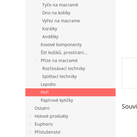
n
Tyče na macramé
e
Dno na košíky
l
Výřez na macrame
Korálky
Andělky
Kovové komponenty
Šití košíků, prostírání...
Příze na macramé
Rozčesávací techniky
Splétací techniky
Lepidlo
Peří
Papírové kytičky
Souvi
Ostatní
Hotové produkty
Euphoris
Příslušenství