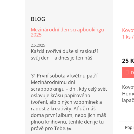
BLOG
Mezinárodní den scrapbookingu
Kovov
2025
1 ks /
2.5.2025
Každá tvořivá duše si zaslouží
svůj den – a dnes je ten náš!
25 K
D
🎊 První sobota v květnu patří
Mezinárodnímu dni
Kovo
scrapbookingu – dni, kdy celý svět
Home
oslavuje krásu papírového
lapa
tvoření, alb plných vzpomínek a
radost z kreativity. Ať už máš
doma první album, nebo jich máš
plnou knihovnu, tenhle den je tu
Popi
právě pro Tebe.✂️