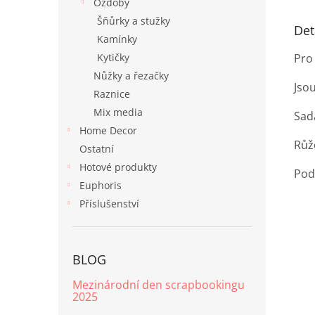
Ozdoby
Šňůrky a stužky
Det
Kamínky
Pro 
Kytičky
Nůžky a řezačky
Jso
Raznice
Mix media
Sada
Home Decor
Růž
Ostatní
Hotové produkty
Pod
Euphoris
Příslušenství
BLOG
Mezinárodní den scrapbookingu
2025