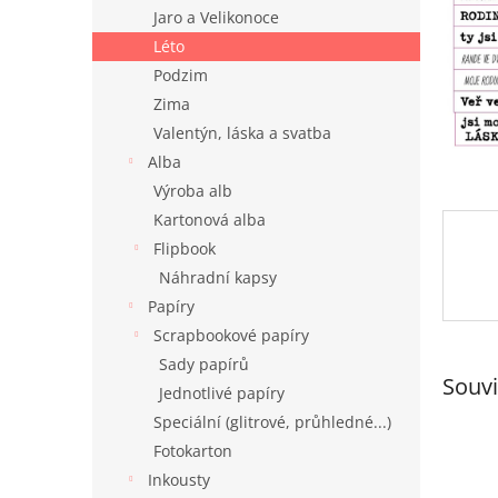
n
Jaro a Velikonoce
e
Léto
l
Podzim
Zima
Valentýn, láska a svatba
Alba
Výroba alb
Kartonová alba
Flipbook
Náhradní kapsy
Papíry
Scrapbookové papíry
Sady papírů
Souvi
Jednotlivé papíry
Speciální (glitrové, průhledné...)
Fotokarton
Inkousty