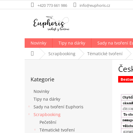
Přejít
+420 773 661 986
info@euphoris.cz
na
obsah
Novinky
Tipy na dárky
Sady na tvoření E
Domů
Scrapbooking
Tématické tvoření
P
Čes
o
Přeskočit
s
Kategorie
kategorie
Bestse
t
r
Novinky
a
Tipy na dárky
n
Sady na tvoření Euphoris
n
í
Scrapbooking
p
Pečetění
a
Tématické tvoření