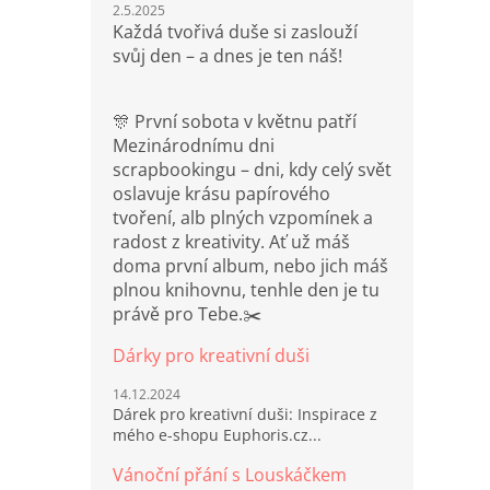
2.5.2025
Každá tvořivá duše si zaslouží
svůj den – a dnes je ten náš!
🎊 První sobota v květnu patří
Mezinárodnímu dni
scrapbookingu – dni, kdy celý svět
oslavuje krásu papírového
tvoření, alb plných vzpomínek a
radost z kreativity. Ať už máš
doma první album, nebo jich máš
plnou knihovnu, tenhle den je tu
právě pro Tebe.✂️
Dárky pro kreativní duši
14.12.2024
Dárek pro kreativní duši: Inspirace z
mého e-shopu Euphoris.cz...
Vánoční přání s Louskáčkem