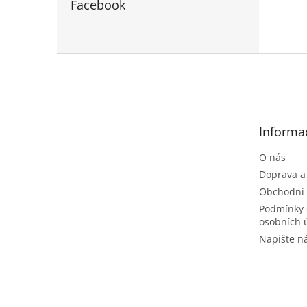
Facebook
Z
á
p
a
t
Informa
í
O nás
Doprava a
Obchodní
Podmínky 
osobních 
Napište 