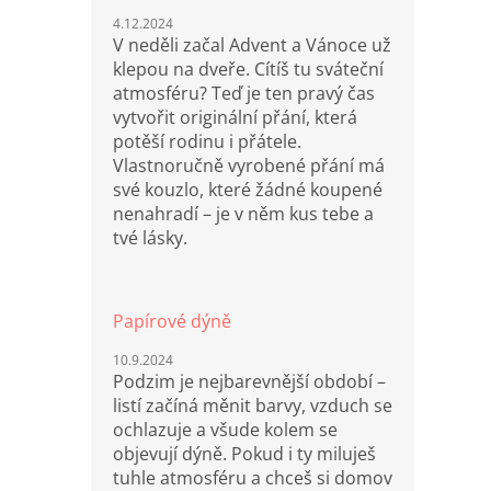
4.12.2024
V neděli začal Advent a Vánoce už
klepou na dveře. Cítíš tu sváteční
atmosféru? Teď je ten pravý čas
vytvořit originální přání, která
potěší rodinu i přátele.
Vlastnoručně vyrobené přání má
své kouzlo, které žádné koupené
nenahradí – je v něm kus tebe a
tvé lásky.
Papírové dýně
10.9.2024
Podzim je nejbarevnější období –
listí začíná měnit barvy, vzduch se
ochlazuje a všude kolem se
objevují dýně. Pokud i ty miluješ
tuhle atmosféru a chceš si domov