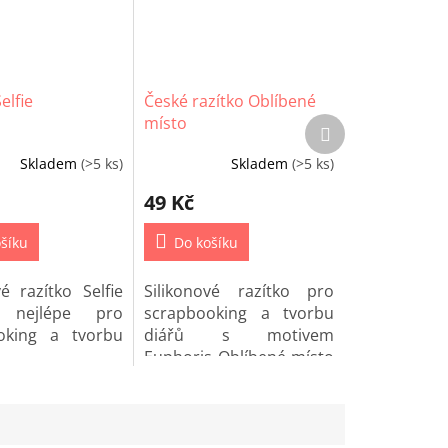
elfie
České razítko Oblíbené
místo
Další
produkt
Skladem
(>5 ks)
Skladem
(>5 ks)
49 Kč
šíku
Do košíku
vé razítko Selfie
Silikonové razítko pro
 nejlépe pro
scrapbooking a tvorbu
oking a tvorbu
diářů s motivem
Euphoris Oblíbené místo
v češtině.