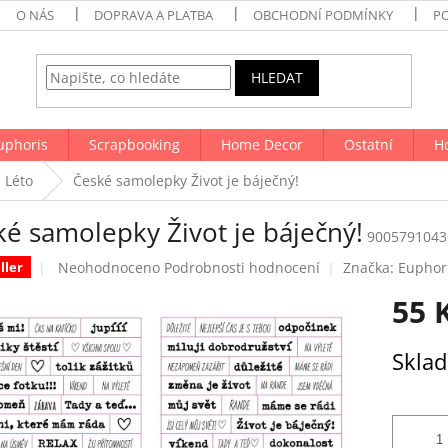
O NÁS
DOPRAVA A PLATBA
OBCHODNÍ PODMÍNKY
P
HLEDAT
uphoris
Scrapbooking
Home Decor
Ostatní
H
Léto
České samolepky Život je báječný!
ké samolepky Život je báječný!
9005791043
Průměrné
Neohodnoceno
Podrobnosti hodnocení
Značka:
Euphor
ller
hodnocení
55 
produktu
je
0,0
Měrná
Skla
z
cena:
5
hvězdiček.