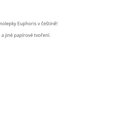
samolepky Euphoris v češtině!
a jiné papírové tvoření.