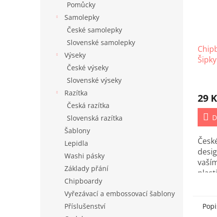
Pomůcky
Samolepky
České samolepky
Slovenské samolepky
Chip
Výseky
Šipky 
České výseky
Slovenské výseky
Razítka
29 K
Česká razítka
D
Slovenská razítka
Šablony
Česk
Lepidla
desig
Washi pásky
vaší
Základy přání
plast
Chipboardy
dozdo
Vyřezávací a embossovací šablony
Popi
Příslušenství