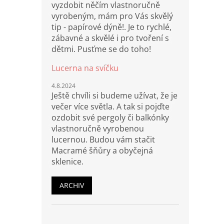
vyzdobit něčím vlastnoručně
vyrobeným, mám pro Vás skvělý
tip - papírové dýně!. Je to rychlé,
zábavné a skvělé i pro tvoření s
dětmi. Pusťme se do toho!
Lucerna na svíčku
4.8.2024
Ještě chvíli si budeme užívat, že je
večer více světla. A tak si pojďte
ozdobit své pergoly či balkónky
vlastnoručně vyrobenou
lucernou. Budou vám stačit
Macramé šňůry a obyčejná
sklenice.
ARCHIV