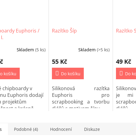
boardy Euphoris /
Razítko Šíp
Razítko S
I.
Skladem
(5 ks)
Skladem
(>5 ks)
č
55 Kč
49 Kč
o košíku
Do košíku
Do ko
é chipboardy v
Silikonová razítka
Silikono
nu Euphoris dodají
Euphoris pro
je mi
m projektům
scrapbooking a tvorbu
scrapbo
ičnost a krásně
diářů s motivem šípu.
diářů.
bí každý projekt.
s
Podobné (4)
Hodnocení
Diskuze