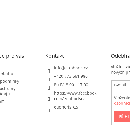
ce pro vás
Kontakt
Odebíra
Vložte sv
info
@
euphoris.cz
nových p
 platba
+420 773 661 986
 podmínky
Po-Pá 8:00 - 17:00
E-mail
ochrany
https://www.facebook.
údajů
Vložení
com/euphoriscz
nám
osobníc
euphoris_cz/
PŘIHL