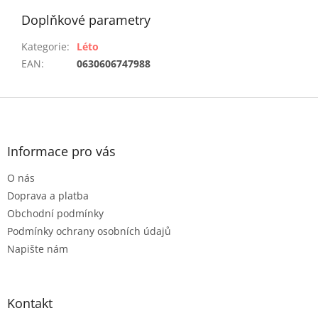
Doplňkové parametry
Kategorie
:
Léto
EAN
:
0630606747988
Z
á
p
a
Informace pro vás
t
O nás
í
Doprava a platba
Obchodní podmínky
Podmínky ochrany osobních údajů
Napište nám
Kontakt