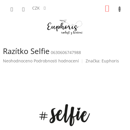
Přejít
NÁKUP
na
CZK
obsah
KOŠÍK
Razítko Selfie
0630606747988
Průměrné
Neohodnoceno
Podrobnosti hodnocení
Značka:
Euphoris
hodnocení
produktu
je
0,0
z
5
hvězdiček.