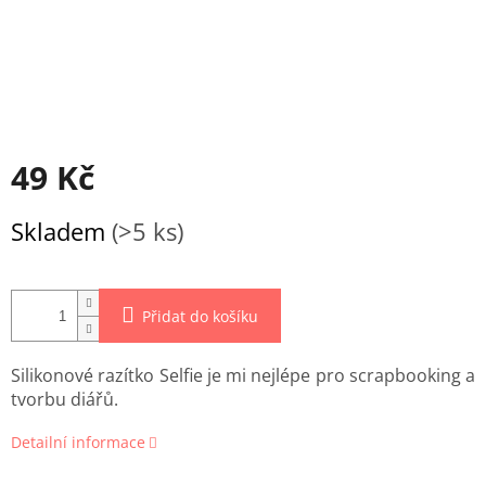
49 Kč
Měrná
Skladem
(>5 ks)
cena:
Přidat do košíku
Silikonové razítko Selfie je mi nejlépe pro scrapbooking a
tvorbu diářů.
Detailní informace