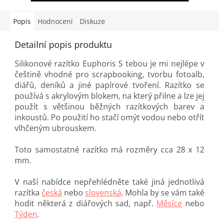
Popis
Hodnocení
Diskuze
Detailní popis produktu
Silikonové razítko Euphoris S tebou je mi nejlépe v
češtině vhodné pro scrapbooking, tvorbu fotoalb,
diářů, deníků a jiné papírové tvoření. Razítko se
používá s akrylovým blokem, na který přilne a lze jej
použít s většinou běžných razítkových barev a
inkoustů. Po použití ho stačí omýt vodou nebo otřít
vlhčeným ubrouskem.
Toto samostatné razítko má rozměry cca 28 x 12
mm.
V naší nabídce nepřehlédněte také jiná jednotlivá
razítka
česká
nebo
slovenská
. Mohla by se vám také
hodit některá z diářových sad, např.
Měsíce
nebo
Týden
.