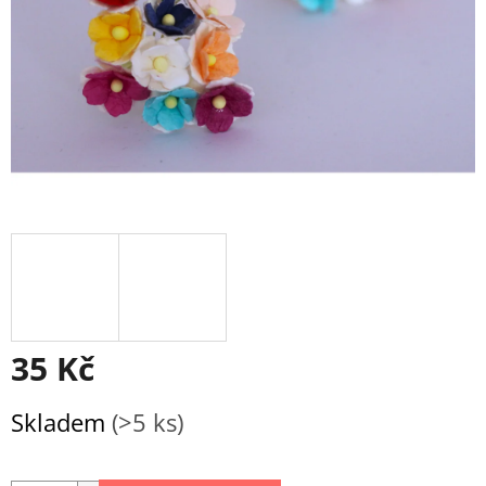
35 Kč
Měrná
Skladem
(>5 ks)
cena: