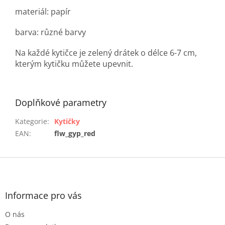
materiál: papír
barva: různé barvy
Na každé kytičce je zelený drátek o délce 6-7 cm,
kterým kytičku můžete upevnit.
Doplňkové parametry
Kategorie
:
Kytičky
EAN
:
flw_gyp_red
Z
á
p
a
Informace pro vás
t
O nás
í