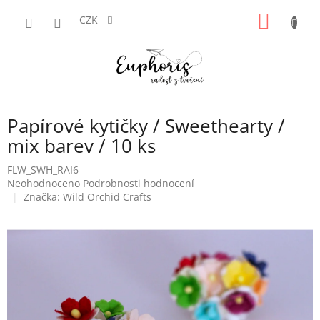
Přejít
NÁKUP
na
CZK
obsah
KOŠÍK
Papírové kytičky / Sweethearty /
mix barev / 10 ks
FLW_SWH_RAI6
Průměrné
Neohodnoceno
Podrobnosti hodnocení
hodnocení
Značka:
Wild Orchid Crafts
produktu
je
0,0
z
5
hvězdiček.