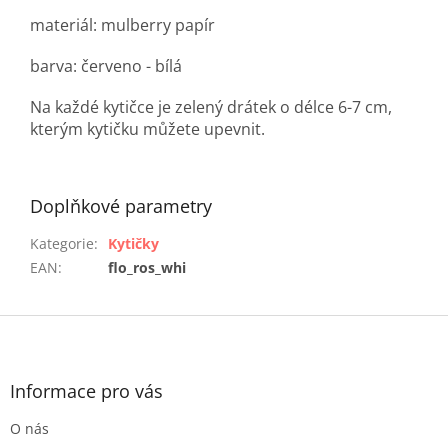
materiál:
mulberry
papír
barva: červeno - bílá
Na každé kytičce je zelený drátek o délce 6-7 cm,
kterým kytičku můžete upevnit.
Doplňkové parametry
Kategorie
:
Kytičky
EAN
:
flo_ros_whi
Z
á
p
a
Informace pro vás
t
O nás
í