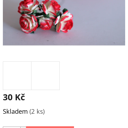
30 Kč
Měrná
Skladem
(2 ks)
cena: