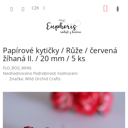
Přejít
NÁKUP
na
CZK
obsah
KOŠÍK
Papírové kytičky / Růže / červená
žíhaná II. / 20 mm / 5 ks
FLO_ROS_WHI6
Průměrné
Neohodnoceno
Podrobnosti hodnocení
hodnocení
Značka:
Wild Orchid Crafts
produktu
je
0,0
z
5
hvězdiček.