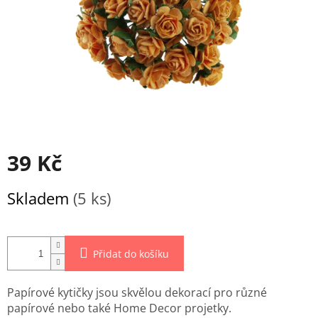
39 Kč
Měrná
Skladem
(5 ks)
cena:
Přidat do košíku
Papírové kytičky jsou skvělou dekorací pro různé
papírové nebo také Home Decor projetky.