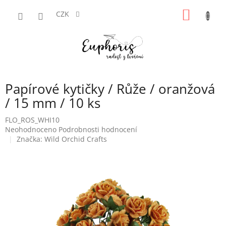
Přejít
NÁKUP
na
CZK
obsah
KOŠÍK
Papírové kytičky / Růže / oranžová
/ 15 mm / 10 ks
FLO_ROS_WHI10
Průměrné
Neohodnoceno
Podrobnosti hodnocení
hodnocení
Značka:
Wild Orchid Crafts
produktu
je
0,0
z
5
hvězdiček.