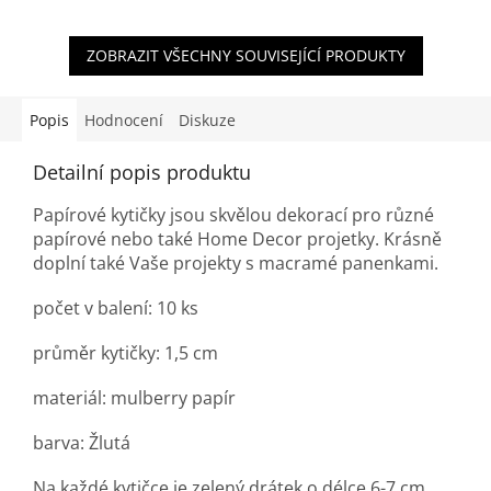
ZOBRAZIT VŠECHNY SOUVISEJÍCÍ PRODUKTY
Popis
Hodnocení
Diskuze
Detailní popis produktu
Papírové kytičky jsou skvělou dekorací pro různé
papírové nebo také Home Decor projetky. Krásně
doplní také Vaše projekty s macramé panenkami.
počet v balení: 10 ks
průměr kytičky: 1,5 cm
materiál:
mulberry
papír
barva: Žlutá
Na každé kytičce je zelený drátek o délce 6-7 cm,