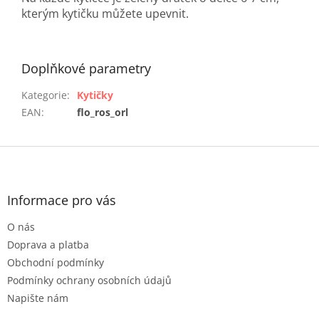
kterým kytičku můžete upevnit.
Doplňkové parametry
Kategorie
:
Kytičky
EAN
:
flo_ros_orl
Z
á
p
a
Informace pro vás
t
O nás
í
Doprava a platba
Obchodní podmínky
Podmínky ochrany osobních údajů
Napište nám