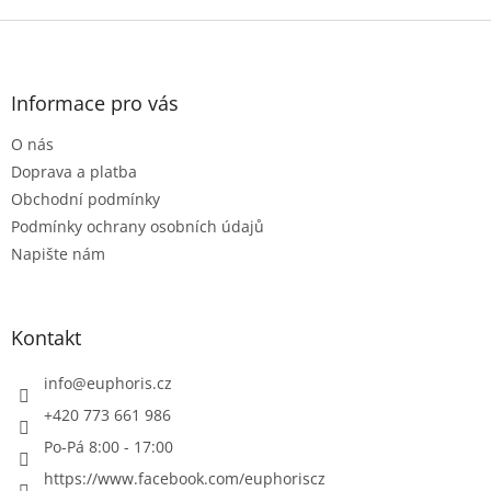
Z
á
p
a
Informace pro vás
t
O nás
í
Doprava a platba
Obchodní podmínky
Podmínky ochrany osobních údajů
Napište nám
Kontakt
info
@
euphoris.cz
+420 773 661 986
Po-Pá 8:00 - 17:00
https://www.facebook.com/euphoriscz