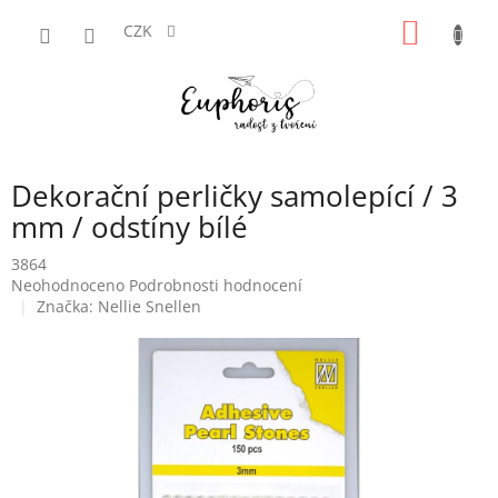
Přejít
NÁKUP
na
CZK
obsah
KOŠÍK
Dekorační perličky samolepící / 3
mm / odstíny bílé
3864
Průměrné
Neohodnoceno
Podrobnosti hodnocení
hodnocení
Značka:
Nellie Snellen
produktu
je
0,0
z
5
hvězdiček.