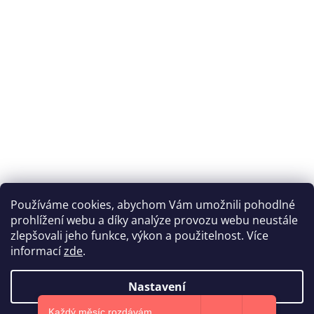
Používáme cookies, abychom Vám umožnili pohodlné
prohlížení webu a díky analýze provozu webu neustále
Katka Hromasová Foto
zlepšovali jeho funkce, výkon a použitelnost. Více
informací
zde
.
Nastavení
Vytvořil Shoptet
Každý měsíc rozdávám