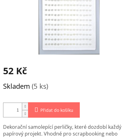
52 Kč
Měrná
Skladem
(5 ks)
cena:
Přidat do košíku
Dekorační samolepící perličky, které dozdobí každý
papírový projekt. Vhodné pro scrapbooking nebo