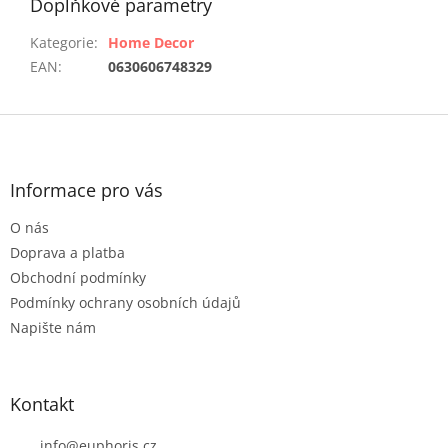
Doplňkové parametry
Kategorie
:
Home Decor
EAN
:
0630606748329
Z
á
p
a
Informace pro vás
t
O nás
í
Doprava a platba
Obchodní podmínky
Podmínky ochrany osobních údajů
Napište nám
Kontakt
info
@
euphoris.cz