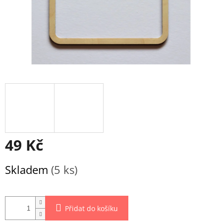
49 Kč
Měrná
Skladem
(5 ks)
cena:
Přidat do košíku