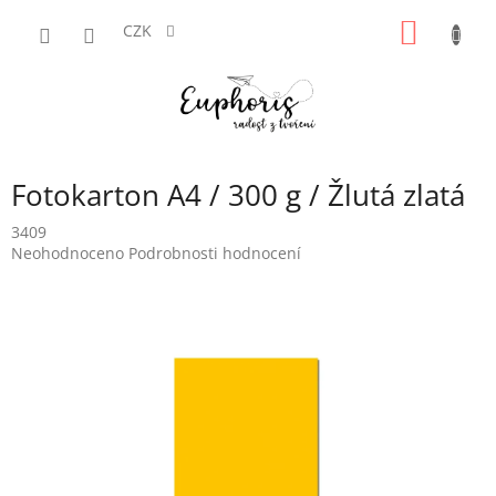
Přejít
NÁKUP
na
CZK
obsah
KOŠÍK
Fotokarton A4 / 300 g / Žlutá zlatá
3409
Průměrné
Neohodnoceno
Podrobnosti hodnocení
hodnocení
produktu
je
0,0
z
5
hvězdiček.