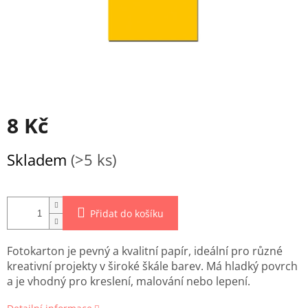
8 Kč
Měrná
Skladem
(>5 ks)
cena:
Přidat do košíku
Fotokarton je pevný a kvalitní papír, ideální pro různé
kreativní projekty v široké škále barev. Má hladký povrch
a je vhodný pro kreslení, malování nebo lepení.