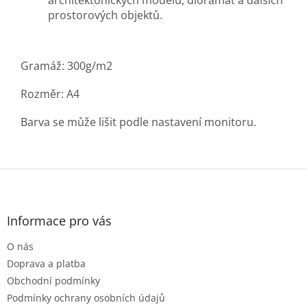
architektonických modelů, dioramat a dalších
prostorových objektů.
Gramáž: 300g/m2
Rozměr: A4
Barva se může lišit podle nastavení monitoru.
Z
á
p
a
Informace pro vás
t
O nás
í
Doprava a platba
Obchodní podmínky
Podmínky ochrany osobních údajů