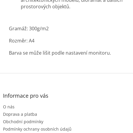
architektonických modelů, dioramat a dalších
prostorových objektů.
Gramáž: 300g/m2
Rozměr: A4
Barva se může lišit podle nastavení monitoru.
Z
á
p
a
Informace pro vás
t
O nás
í
Doprava a platba
Obchodní podmínky
Podmínky ochrany osobních údajů