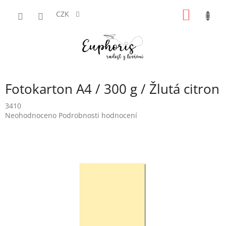
Přejít
NÁKUP
na
CZK
obsah
KOŠÍK
Fotokarton A4 / 300 g / Žlutá citron
3410
Průměrné
Neohodnoceno
Podrobnosti hodnocení
hodnocení
produktu
je
0,0
z
5
hvězdiček.