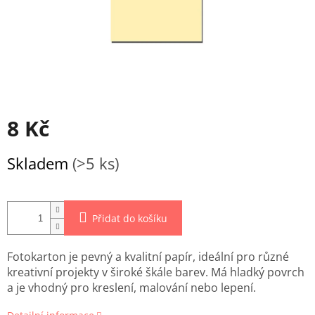
8 Kč
Měrná
Skladem
(>5 ks)
cena:
Přidat do košíku
Fotokarton je pevný a kvalitní papír, ideální pro různé
kreativní projekty v široké škále barev. Má hladký povrch
a je vhodný pro kreslení, malování nebo lepení.