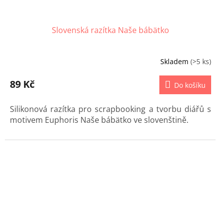
Slovenská razítka Naše bábätko
Skladem
(>5 ks)
89 Kč
Do košíku
Silikonová razítka pro scrapbooking a tvorbu diářů s
motivem Euphoris Naše bábätko ve slovenštině.