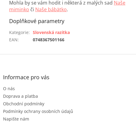
Mohla by se vám hodit i některá z malých sad
Naše
miminko
či
Naše bábätko
.
Doplňkové parametry
Kategorie
:
Slovenská razítka
EAN
:
0748367501166
Z
á
p
a
Informace pro vás
t
O nás
í
Doprava a platba
Obchodní podmínky
Podmínky ochrany osobních údajů
Napište nám