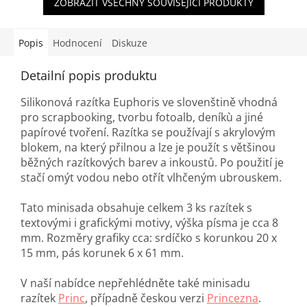
ZOBRAZIT VŠECHNY SOUVISEJÍCÍ PRODUKTY
Popis
Hodnocení
Diskuze
Detailní popis produktu
Silikonová razítka Euphoris ve slovenštině vhodná
pro scrapbooking, tvorbu fotoalb, deníkù a jiné
papírové tvoření. Razítka se používají s akrylovým
blokem, na který přilnou a lze je použít s většinou
běžných razítkových barev a inkoustů. Po použití je
stačí omýt vodou nebo otřít vlhčeným ubrouskem.
Tato minisada obsahuje celkem 3 ks razítek s
textovými i grafickými motivy, výška písma je cca 8
mm. Rozměry grafiky cca: srdíčko s korunkou 20 x
15 mm, pás korunek 6 x 61 mm.
V naší nabídce nepřehlédněte také minisadu
razítek
Princ
, případně českou verzi
Princezna
.