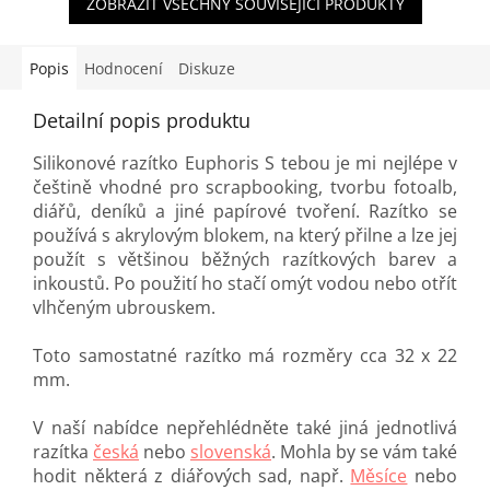
ZOBRAZIT VŠECHNY SOUVISEJÍCÍ PRODUKTY
Popis
Hodnocení
Diskuze
Detailní popis produktu
Silikonové razítko Euphoris S tebou je mi nejlépe v
češtině vhodné pro scrapbooking, tvorbu fotoalb,
diářů, deníků a jiné papírové tvoření. Razítko se
používá s akrylovým blokem, na který přilne a lze jej
použít s většinou běžných razítkových barev a
inkoustů. Po použití ho stačí omýt vodou nebo otřít
vlhčeným ubrouskem.
Toto samostatné razítko má rozměry cca 32 x 22
mm.
V naší nabídce nepřehlédněte také jiná jednotlivá
razítka
česká
nebo
slovenská
. Mohla by se vám také
hodit některá z diářových sad, např.
Měsíce
nebo