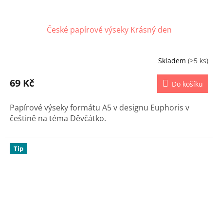
České papírové výseky Krásný den
Skladem
(>5 ks)
69 Kč
Do košíku
Papírové výseky formátu A5 v designu Euphoris v
češtině na téma Děvčátko.
Tip