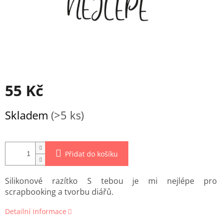
55 Kč
Měrná
Skladem
(>5 ks)
cena:
Přidat do košíku
Silikonové razítko S tebou je mi nejlépe pro
scrapbooking a tvorbu diářů.
Detailní informace