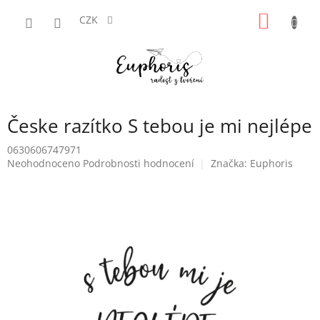
Přejít
NÁKUP
na
CZK
obsah
KOŠÍK
Česke razítko S tebou je mi nejlépe
0630606747971
Průměrné
Neohodnoceno
Podrobnosti hodnocení
Značka:
Euphoris
hodnocení
produktu
je
0,0
z
5
hvězdiček.