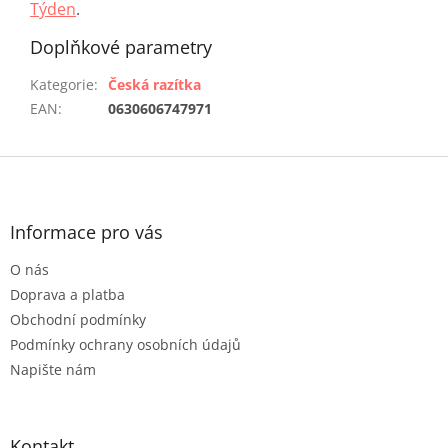
Týden
.
Doplňkové parametry
Kategorie
:
Česká razítka
EAN
:
0630606747971
Z
á
p
a
Informace pro vás
t
O nás
í
Doprava a platba
Obchodní podmínky
Podmínky ochrany osobních údajů
Napište nám
Kontakt