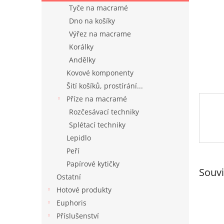
n
Tyče na macramé
e
Dno na košíky
l
Výřez na macrame
Korálky
Andělky
Kovové komponenty
Šití košíků, prostírání...
Příze na macramé
Rozčesávací techniky
Splétací techniky
Lepidlo
Peří
Papírové kytičky
Souvi
Ostatní
Hotové produkty
Euphoris
Příslušenství