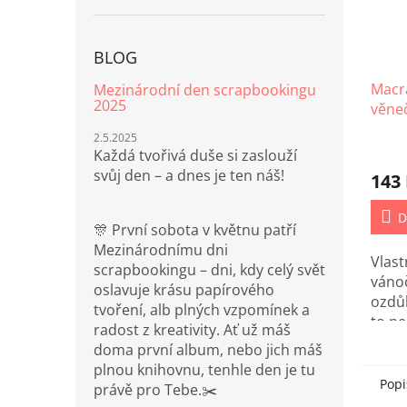
BLOG
Macr
Mezinárodní den scrapbookingu
2025
věneč
2.5.2025
Každá tvořivá duše si zaslouží
svůj den – a dnes je ten náš!
143
D
🎊 První sobota v květnu patří
Mezinárodnímu dni
Vlas
scrapbookingu – dni, kdy celý svět
váno
oslavuje krásu papírového
ozdů
tvoření, alb plných vzpomínek a
to n
radost z kreativity. Ať už máš
doma první album, nebo jich máš
plnou knihovnu, tenhle den je tu
Popi
právě pro Tebe.✂️