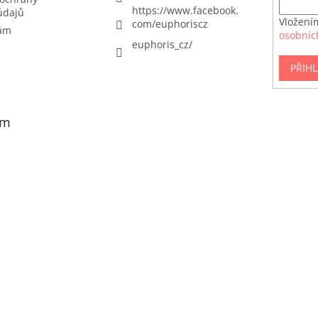
https://www.facebook.
údajů
Vložení
com/euphoriscz
nám
osobníc
euphoris_cz/
PŘIHL
am