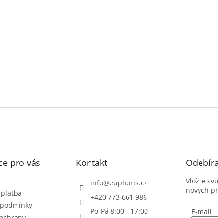
ce pro vás
Kontakt
Odebíra
Vložte sv
info
@
euphoris.cz
nových p
 platba
+420 773 661 986
 podmínky
Po-Pá 8:00 - 17:00
E-mail
ochrany