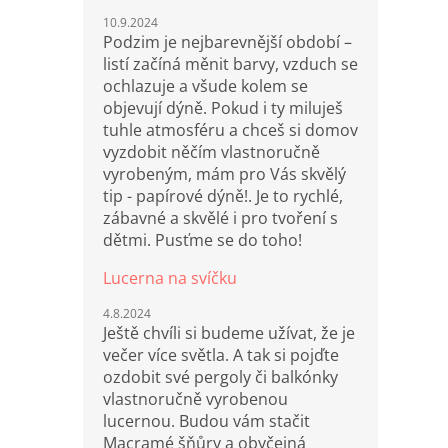
10.9.2024
Podzim je nejbarevnější období –
listí začíná měnit barvy, vzduch se
ochlazuje a všude kolem se
objevují dýně. Pokud i ty miluješ
tuhle atmosféru a chceš si domov
vyzdobit něčím vlastnoručně
vyrobeným, mám pro Vás skvělý
tip - papírové dýně!. Je to rychlé,
zábavné a skvělé i pro tvoření s
dětmi. Pusťme se do toho!
Lucerna na svíčku
4.8.2024
Ještě chvíli si budeme užívat, že je
večer více světla. A tak si pojďte
ozdobit své pergoly či balkónky
vlastnoručně vyrobenou
lucernou. Budou vám stačit
Macramé šňůry a obyčejná