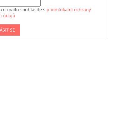
m e-mailu souhlasíte s
podmínkami ochrany
h údajů
ÁSIT SE