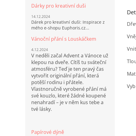
Dárky pro kreativní duši
Det
14.12.2024
Dárek pro kreativní duši: Inspirace z
Dře
mého e-shopu Euphoris.cz...
Vně
Vánoční přání s Louskáčkem
Vni
4.12.2024
V neděli začal Advent a Vánoce už
Tlo
klepou na dveře. Cítíš tu sváteční
atmosféru? Teď je ten pravý čas
Mat
vytvořit originální přání, která
potěší rodinu i přátele.
Vybe
Vlastnoručně vyrobené přání má
své kouzlo, které žádné koupené
nenahradí – je v něm kus tebe a
tvé lásky.
Papírové dýně