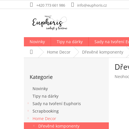
Přejít
+420 773 661 986
info@euphoris.cz
na
obsah
Novinky
Tipy na dárky
Sady na tvoření E
Domů
Home Decor
Dřevěné komponenty
P
Dře
o
Přeskočit
s
Kategorie
Průměr
Neoho
kategorie
t
hodnoc
r
produk
Novinky
a
je
Tipy na dárky
n
0,0
Sady na tvoření Euphoris
z
n
5
í
Scrapbooking
hvězdič
p
Home Decor
a
Dřevěné komponenty