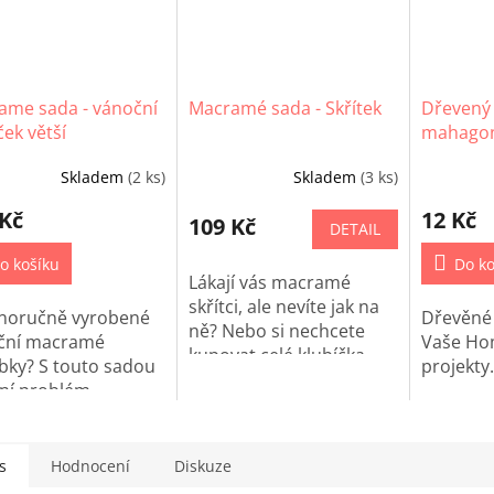
ame sada - vánoční
Macramé sada - Skřítek
Dřevený
ek větší
mahagon
ks
Skladem
(2 ks)
Skladem
(3 ks)
 Kč
12 Kč
109 Kč
DETAIL
o košíku
Do ko
Lákají vás macramé
skřítci, ale nevíte jak na
tnoručně vyrobené
Dřevěné
ně? Nebo si nechcete
ční macramé
Vaše Ho
kupovat celé klubíčka
bky? S touto sadou
projekty
macramé přízí? Právě
ení problém.
pro vás máme macramé
sady!
s
Hodnocení
Diskuze