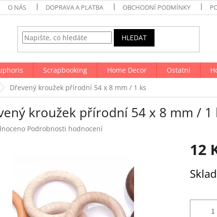
O NÁS
DOPRAVA A PLATBA
OBCHODNÍ PODMÍNKY
P
HLEDAT
uphoris
Scrapbooking
Home Decor
Ostatní
H
Dřevený kroužek přírodní 54 x 8 mm / 1 ks
vený kroužek přírodní 54 x 8 mm / 1 
né
dnoceno
Podrobnosti hodnocení
ení
12 
tu
Měrná
Skla
cena:
ek.