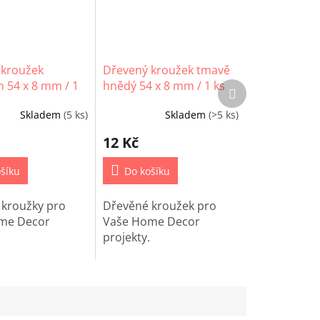
 kroužek
Dřevený kroužek tmavě
 54 x 8 mm / 1
hnědý 54 x 8 mm / 1 ks
Další
produkt
Skladem
(5 ks)
Skladem
(>5 ks)
12 Kč
šíku
Do košíku
 kroužky pro
Dřevěné kroužek pro
me Decor
Vaše Home Decor
.
projekty.