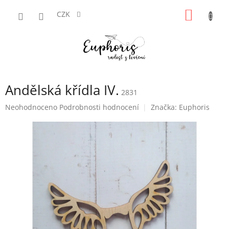
Přejít
NÁKUP
na
CZK
obsah
KOŠÍK
Andělská křídla IV.
2831
Průměrné
Neohodnoceno
Podrobnosti hodnocení
Značka:
Euphoris
hodnocení
produktu
je
0,0
z
5
hvězdiček.