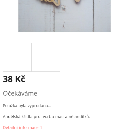
38 Kč
Měrná
Očekáváme
cena:
Položka byla vyprodána…
Andělská křídla pro tvorbu macramé andílků.
Detailní informace