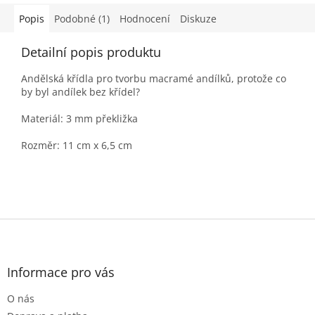
Popis
Podobné (1)
Hodnocení
Diskuze
Detailní popis produktu
Andělská křídla pro tvorbu macramé andílků, protože co
by byl andílek bez křídel?
Materiál: 3 mm překližka
Rozměr: 11 cm x 6,5 cm
Z
á
p
a
Informace pro vás
t
O nás
í