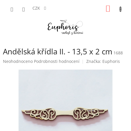
Přejít
NÁKUP
na
CZK
obsah
KOŠÍK
Andělská křídla II. - 13,5 x 2 cm
1688
Průměrné
Neohodnoceno
Podrobnosti hodnocení
Značka:
Euphoris
hodnocení
produktu
je
0,0
z
5
hvězdiček.