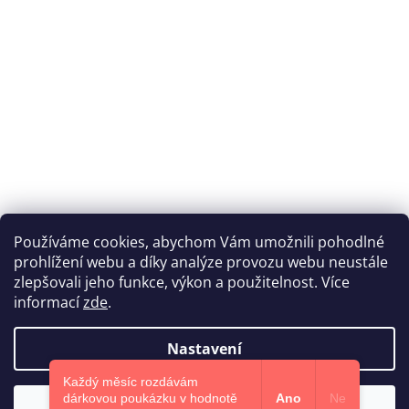
Používáme cookies, abychom Vám umožnili pohodlné
prohlížení webu a díky analýze provozu webu neustále
Katka Hromasová Foto
zlepšovali jeho funkce, výkon a použitelnost. Více
informací
zde
.
Nastavení
Vytvořil Shoptet
Každý měsíc rozdávám
dárkovou poukázku v hodnotě
Ano
Ne
Souhlasím
Copyright 2026
Euphoris.cz
. Všechna práva vyhrazena.