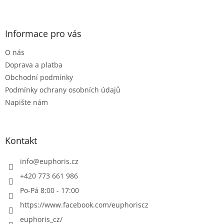
Z
á
p
a
Informace pro vás
t
O nás
í
Doprava a platba
Obchodní podmínky
Podmínky ochrany osobních údajů
Napište nám
Kontakt
info
@
euphoris.cz
+420 773 661 986
Po-Pá 8:00 - 17:00
https://www.facebook.com/euphoriscz
euphoris_cz/