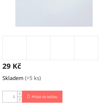
29 Kč
Měrná
Skladem
(>5 ks)
cena:
Přidat do košíku