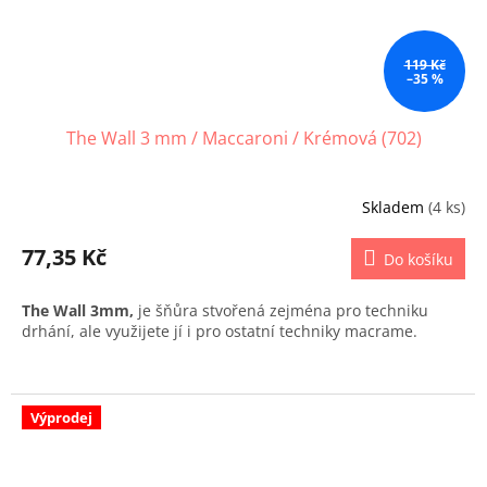
119 Kč
–35 %
The Wall 3 mm / Maccaroni / Krémová (702)
Skladem
(4 ks)
77,35 Kč
Do košíku
The Wall 3mm,
je šňůra stvořená zejména pro techniku
drhání, ale využijete jí i pro ostatní techniky macrame.
Výprodej