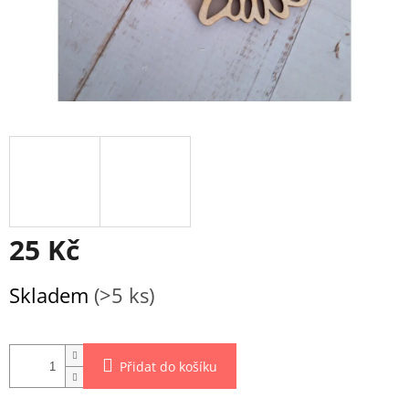
25 Kč
Měrná
Skladem
(>5 ks)
cena:
Přidat do košíku