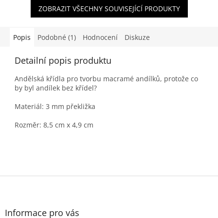
ZOBRAZIT VŠECHNY SOUVISEJÍCÍ PRODUKTY
Popis
Podobné (1)
Hodnocení
Diskuze
Detailní popis produktu
Andělská křídla pro tvorbu macramé andílků, protože co
by byl andílek bez křídel?
Materiál: 3 mm překližka
Rozměr: 8,5 cm x 4,9 cm
Z
á
p
a
Informace pro vás