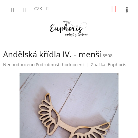
Přejít
NÁKUP
na
CZK
obsah
KOŠÍK
Andělská křídla IV. - menší
3508
Průměrné
Neohodnoceno
Podrobnosti hodnocení
Značka:
Euphoris
hodnocení
produktu
je
0,0
z
5
hvězdiček.